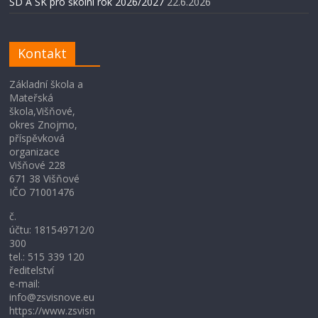
ŠD A ŠK pro školní rok 2026/2027
22.6.2026
Kontakt
Základní škola a
Mateřská
škola,Višňové,
okres Znojmo,
příspěvková
organizace
Višňové 228
671 38 Višňové
IČO 71001476
č.
účtu: 181549712/0
300
tel.: 515 339 120
ředitelství
e-mail:
info@zsvisnove.eu
https://www.zsvisn