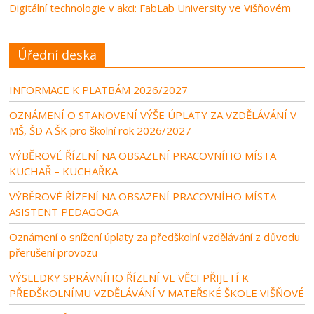
Digitální technologie v akci: FabLab University ve Višňovém
Úřední deska
INFORMACE K PLATBÁM 2026/2027
OZNÁMENÍ O STANOVENÍ VÝŠE ÚPLATY ZA VZDĚLÁVÁNÍ V
MŠ, ŠD A ŠK pro školní rok 2026/2027
VÝBĚROVÉ ŘÍZENÍ NA OBSAZENÍ PRACOVNÍHO MÍSTA
KUCHAŘ – KUCHAŘKA
VÝBĚROVÉ ŘÍZENÍ NA OBSAZENÍ PRACOVNÍHO MÍSTA
ASISTENT PEDAGOGA
Oznámení o snížení úplaty za předškolní vzdělávání z důvodu
přerušení provozu
VÝSLEDKY SPRÁVNÍHO ŘÍZENÍ VE VĚCI PŘIJETÍ K
PŘEDŠKOLNÍMU VZDĚLÁVÁNÍ V MATEŘSKÉ ŠKOLE VIŠŇOVÉ