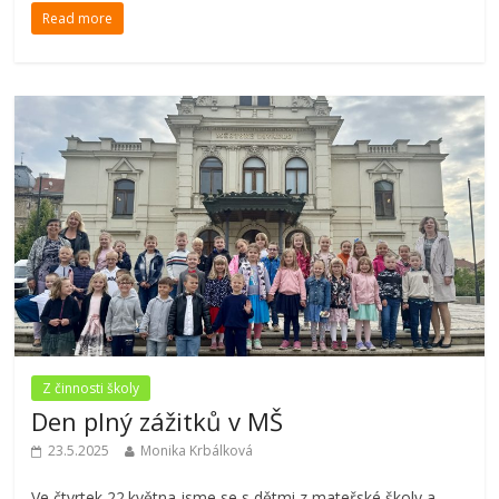
Read more
Z činnosti školy
Den plný zážitků v MŠ
23.5.2025
Monika Krbálková
Ve čtvrtek 22.května jsme se s dětmi z mateřské školy a