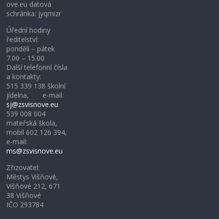
ove.eu datová
schránka: jyqmizr
Úřední hodiny
ředitelství:
pondělí – pátek
7.00 – 15.00
Další telefonní čísla
a kontakty:
515 339 138 školní
jídelna, e-mail:
sj@zsvisnove.eu
539 008 004
mateřská škola,
mobil 602 126 394,
e-mail:
ms@zsvisnove.eu
Zřizovatel:
Městys Višňové,
Višňové 212, 671
38 Višňové
IČO 293784