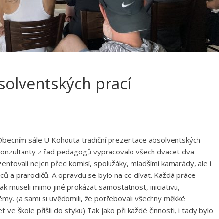
solventských prací
 Obecním sále U Kohouta tradiční prezentace absolventských
i konzultanty z řad pedagogů vypracovalo všech dvacet dva
entovali nejen před komisí, spolužáky, mladšími kamarády, ale i
nců a prarodičů. A opravdu se bylo na co dívat. Každá práce
tak museli mimo jiné prokázat samostatnost, iniciativu,
émy. (a sami si uvědomili, že potřebovali všechny měkké
ve škole přišli do styku) Tak jako při každé činnosti, i tady bylo