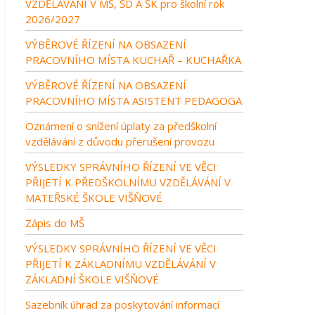
VZDĚLÁVÁNÍ V MŠ, ŠD A ŠK pro školní rok
2026/2027
VÝBĚROVÉ ŘÍZENÍ NA OBSAZENÍ
PRACOVNÍHO MÍSTA KUCHAŘ – KUCHAŘKA
VÝBĚROVÉ ŘÍZENÍ NA OBSAZENÍ
PRACOVNÍHO MÍSTA ASISTENT PEDAGOGA
Oznámení o snížení úplaty za předškolní
vzdělávání z důvodu přerušení provozu
VÝSLEDKY SPRÁVNÍHO ŘÍZENÍ VE VĚCI
PŘIJETÍ K PŘEDŠKOLNÍMU VZDĚLÁVÁNÍ V
MATEŘSKÉ ŠKOLE VIŠŇOVÉ
Zápis do MŠ
VÝSLEDKY SPRÁVNÍHO ŘÍZENÍ VE VĚCI
PŘIJETÍ K ZÁKLADNÍMU VZDĚLÁVÁNÍ V
ZÁKLADNÍ ŠKOLE VIŠŇOVÉ
Sazebník úhrad za poskytování informací