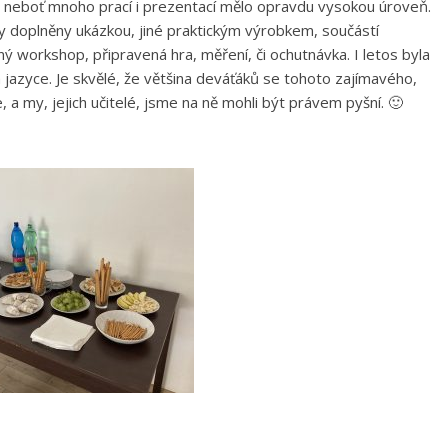
, neboť mnoho prací i prezentací mělo opravdu vysokou úroveň.
y doplněny ukázkou, jiné praktickým výrobkem, součástí
ý workshop, připravená hra, měření, či ochutnávka. I letos byla
jazyce. Je skvělé, že většina deváťáků se tohoto zajímavého,
 a my, jejich učitelé, jsme na ně mohli být právem pyšní. 🙂