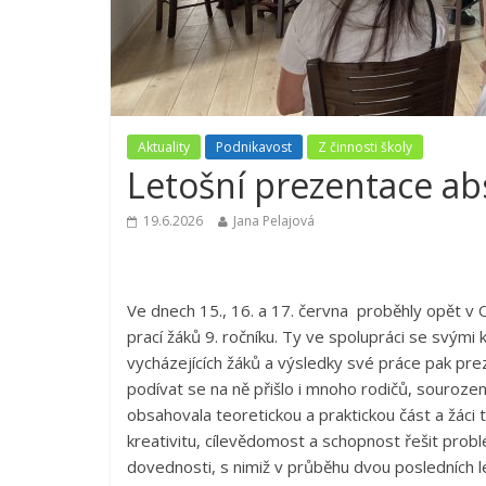
Aktuality
Podnikavost
Z činnosti školy
Letošní prezentace ab
19.6.2026
Jana Pelajová
Ve dnech 15., 16. a 17. června proběhly opět v
prací žáků 9. ročníku. Ty ve spolupráci se svým
vycházejících žáků a výsledky své práce pak prez
podívat se na ně přišlo i mnoho rodičů, souroze
obsahovala teoretickou a praktickou část a žáci 
kreativitu, cílevědomost a schopnost řešit probl
dovednosti, s nimiž v průběhu dvou posledních let 