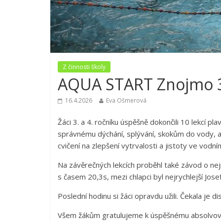
Z činnosti školy
AQUA START Znojmo 3. 
16.4.2026
Eva Ošmerová
Žáci 3. a 4. ročníku úspěšně dokončili 10 lekcí p
správnému dýchání, splývání, skokům do vody, al
cvičení na zlepšení vytrvalosti a jistoty ve vodní
Na závěrečných lekcích proběhl také závod o nej
s časem 20,3s, mezi chlapci byl nejrychlejší Jos
Poslední hodinu si žáci opravdu užili. Čekala je
Všem žákům gratulujeme k úspěšnému absolvová