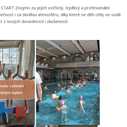
TART Znojmo za jejich vstřícný, trpělivý a profesionální
ečnost i za skvělou atmosféru, díky které se děti cítily ve vodě
st z nových dovedností i zkušeností.