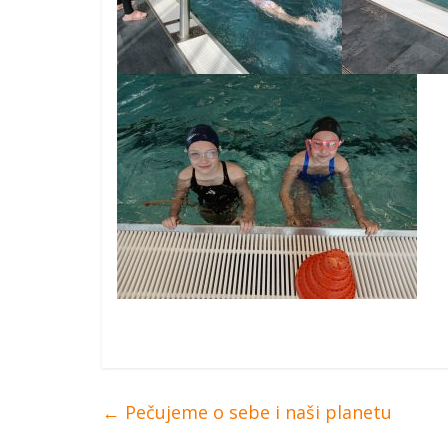
←
Pečujeme o sebe i naši planetu