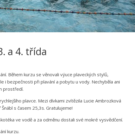
a 4. třída
lavání. Během kurzu se věnovali výuce plaveckých stylů,
e i bezpečnosti při plavání a pobytu u vody. Nechyběla ani
m prostředí.
rychlejšího plavce. Mezi dívkami zvítězila Lucie Ambrozková
ef Šnábl s časem 25,3s. Gratulujeme!
 diskotéka ve vodě a za odměnu dostali své mokré vysvědčení.
ní kurzu.