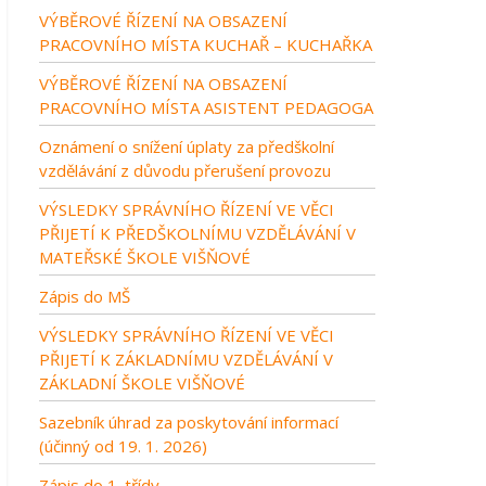
VÝBĚROVÉ ŘÍZENÍ NA OBSAZENÍ
PRACOVNÍHO MÍSTA KUCHAŘ – KUCHAŘKA
VÝBĚROVÉ ŘÍZENÍ NA OBSAZENÍ
PRACOVNÍHO MÍSTA ASISTENT PEDAGOGA
Oznámení o snížení úplaty za předškolní
vzdělávání z důvodu přerušení provozu
VÝSLEDKY SPRÁVNÍHO ŘÍZENÍ VE VĚCI
PŘIJETÍ K PŘEDŠKOLNÍMU VZDĚLÁVÁNÍ V
MATEŘSKÉ ŠKOLE VIŠŇOVÉ
Zápis do MŠ
VÝSLEDKY SPRÁVNÍHO ŘÍZENÍ VE VĚCI
PŘIJETÍ K ZÁKLADNÍMU VZDĚLÁVÁNÍ V
ZÁKLADNÍ ŠKOLE VIŠŇOVÉ
Sazebník úhrad za poskytování informací
(účinný od 19. 1. 2026)
Zápis do 1. třídy