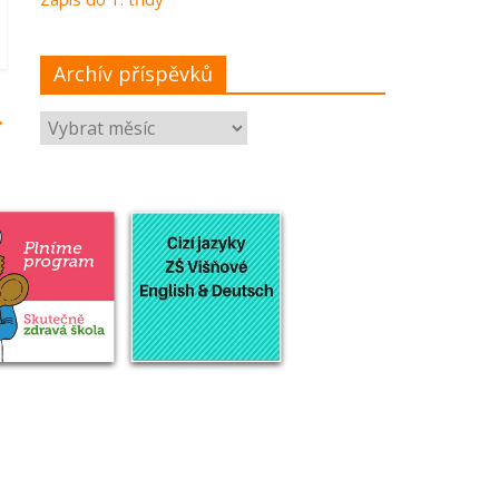
Archív příspěvků
→