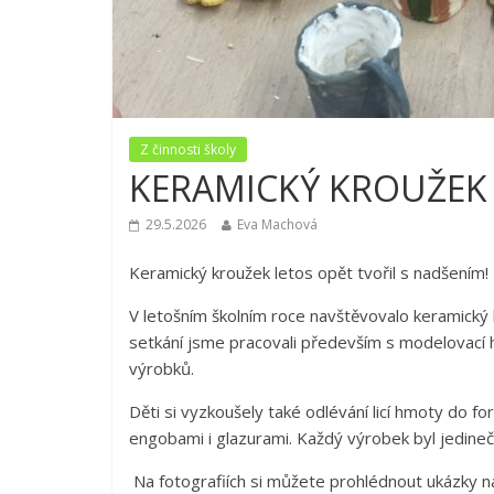
Z činnosti školy
KERAMICKÝ KROUŽEK
29.5.2026
Eva Machová
Keramický kroužek letos opět tvořil s nadšením!
V letošním školním roce navštěvovalo keramický 
setkání jsme pracovali především s modelovací hlí
výrobků.
Děti si vyzkoušely také odlévání licí hmoty do for
engobami i glazurami. Každý výrobek byl jedinečný 
Na fotografiích si můžete prohlédnout ukázky n