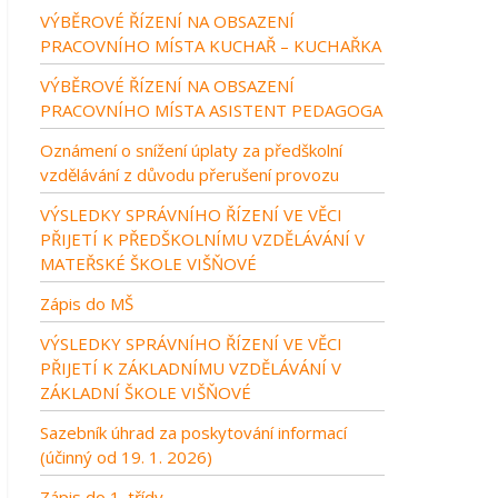
VÝBĚROVÉ ŘÍZENÍ NA OBSAZENÍ
PRACOVNÍHO MÍSTA KUCHAŘ – KUCHAŘKA
VÝBĚROVÉ ŘÍZENÍ NA OBSAZENÍ
PRACOVNÍHO MÍSTA ASISTENT PEDAGOGA
Oznámení o snížení úplaty za předškolní
vzdělávání z důvodu přerušení provozu
VÝSLEDKY SPRÁVNÍHO ŘÍZENÍ VE VĚCI
PŘIJETÍ K PŘEDŠKOLNÍMU VZDĚLÁVÁNÍ V
MATEŘSKÉ ŠKOLE VIŠŇOVÉ
Zápis do MŠ
VÝSLEDKY SPRÁVNÍHO ŘÍZENÍ VE VĚCI
PŘIJETÍ K ZÁKLADNÍMU VZDĚLÁVÁNÍ V
ZÁKLADNÍ ŠKOLE VIŠŇOVÉ
Sazebník úhrad za poskytování informací
(účinný od 19. 1. 2026)
Zápis do 1. třídy