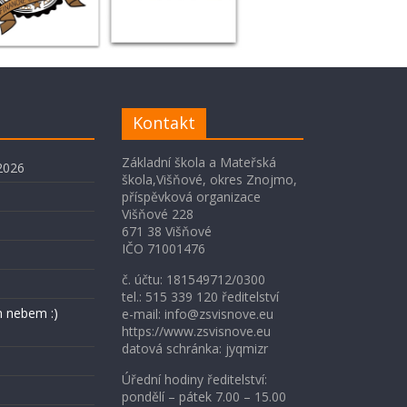
Kontakt
Základní škola a Mateřská
2026
škola,Višňové, okres Znojmo,
příspěvková organizace
Višňové 228
671 38 Višňové
IČO 71001476
č. účtu: 181549712/0300
tel.: 515 339 120 ředitelství
 nebem :)
e-mail: info@zsvisnove.eu
https://www.zsvisnove.eu
datová schránka: jyqmizr
Úřední hodiny ředitelství:
pondělí – pátek 7.00 – 15.00