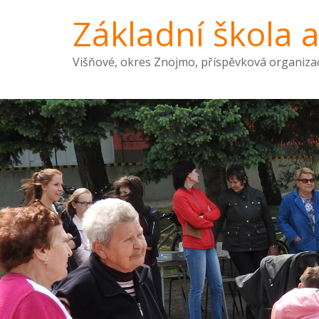
Základní škola 
Višňové, okres Znojmo, příspěvková organiza