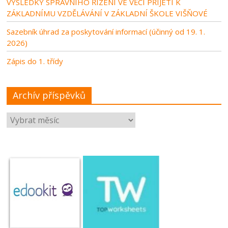
VÝSLEDKY SPRÁVNÍHO ŘÍZENÍ VE VĚCI PŘIJETÍ K
ZÁKLADNÍMU VZDĚLÁVÁNÍ V ZÁKLADNÍ ŠKOLE VIŠŇOVÉ
Sazebník úhrad za poskytování informací (účinný od 19. 1.
2026)
Zápis do 1. třídy
Archív příspěvků