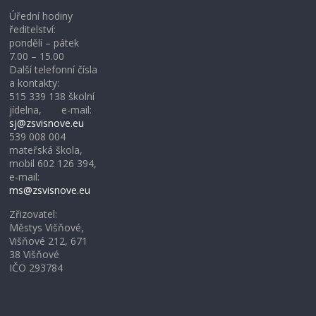
Úřední hodiny
ředitelství:
pondělí – pátek
7.00 – 15.00
Další telefonní čísla
a kontakty:
515 339 138 školní
jídelna, e-mail:
sj@zsvisnove.eu
539 008 004
mateřská škola,
mobil 602 126 394,
e-mail:
ms@zsvisnove.eu
Zřizovatel:
Městys Višňové,
Višňové 212, 671
38 Višňové
IČO 293784