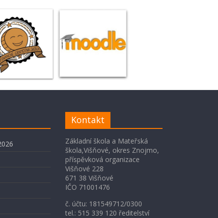
Kontakt
Základní škola a Mateřská
2026
škola,Višňové, okres Znojmo,
příspěvková organizace
Višňové 228
671 38 Višňové
IČO 71001476
č. účtu: 181549712/0300
tel.: 515 339 120 ředitelství