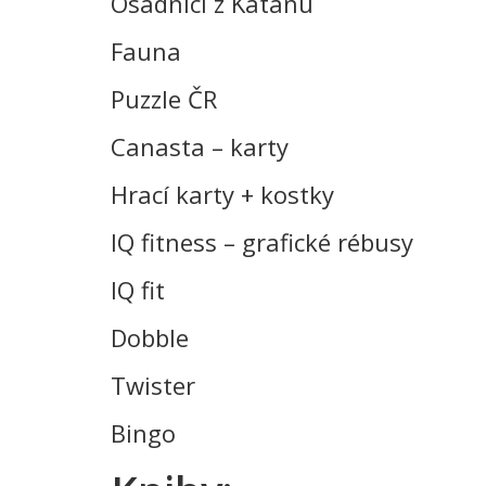
Osadníci z Katanu
Fauna
Puzzle ČR
Canasta – karty
Hrací karty + kostky
IQ fitness – grafické rébusy
IQ fit
Dobble
Twister
Bingo