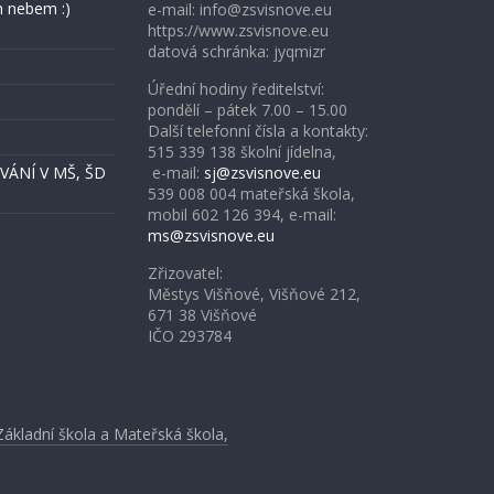
 nebem :)
e-mail: info@zsvisnove.eu
https://www.zsvisnove.eu
datová schránka: jyqmizr
Úřední hodiny ředitelství:
pondělí – pátek 7.00 – 15.00
Další telefonní čísla a kontakty:
515 339 138 školní jídelna,
ÁNÍ V MŠ, ŠD
e-mail:
sj@zsvisnove.eu
539 008 004 mateřská škola,
mobil 602 126 394, e-mail:
ms@zsvisnove.eu
Zřizovatel:
Městys Višňové, Višňové 212,
671 38 Višňové
IČO 293784
Základní škola a Mateřská škola,