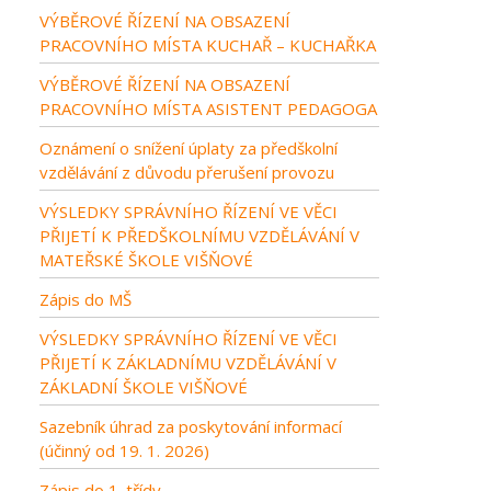
VÝBĚROVÉ ŘÍZENÍ NA OBSAZENÍ
PRACOVNÍHO MÍSTA KUCHAŘ – KUCHAŘKA
VÝBĚROVÉ ŘÍZENÍ NA OBSAZENÍ
PRACOVNÍHO MÍSTA ASISTENT PEDAGOGA
Oznámení o snížení úplaty za předškolní
vzdělávání z důvodu přerušení provozu
VÝSLEDKY SPRÁVNÍHO ŘÍZENÍ VE VĚCI
PŘIJETÍ K PŘEDŠKOLNÍMU VZDĚLÁVÁNÍ V
MATEŘSKÉ ŠKOLE VIŠŇOVÉ
Zápis do MŠ
VÝSLEDKY SPRÁVNÍHO ŘÍZENÍ VE VĚCI
PŘIJETÍ K ZÁKLADNÍMU VZDĚLÁVÁNÍ V
ZÁKLADNÍ ŠKOLE VIŠŇOVÉ
Sazebník úhrad za poskytování informací
(účinný od 19. 1. 2026)
Zápis do 1. třídy