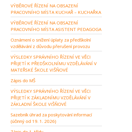
VÝBĚROVÉ ŘÍZENÍ NA OBSAZENÍ
PRACOVNÍHO MÍSTA KUCHAŘ – KUCHAŘKA
VÝBĚROVÉ ŘÍZENÍ NA OBSAZENÍ
PRACOVNÍHO MÍSTA ASISTENT PEDAGOGA
Oznámení o snížení úplaty za předškolní
vzdělávání z důvodu přerušení provozu
VÝSLEDKY SPRÁVNÍHO ŘÍZENÍ VE VĚCI
PŘIJETÍ K PŘEDŠKOLNÍMU VZDĚLÁVÁNÍ V
MATEŘSKÉ ŠKOLE VIŠŇOVÉ
Zápis do MŠ
VÝSLEDKY SPRÁVNÍHO ŘÍZENÍ VE VĚCI
PŘIJETÍ K ZÁKLADNÍMU VZDĚLÁVÁNÍ V
ZÁKLADNÍ ŠKOLE VIŠŇOVÉ
Sazebník úhrad za poskytování informací
(účinný od 19. 1. 2026)
Zápis do 1. třídy