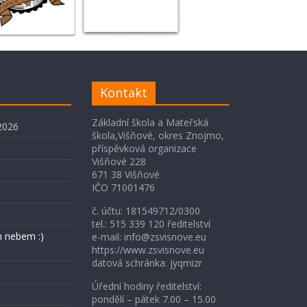
Kontakt
Základní škola a Mateřská
2026
škola,Višňové, okres Znojmo,
příspěvková organizace
Višňové 228
671 38 Višňové
IČO 71001476
č. účtu: 181549712/0300
tel.: 515 339 120 ředitelství
 nebem :)
e-mail: info@zsvisnove.eu
https://www.zsvisnove.eu
datová schránka: jyqmizr
Úřední hodiny ředitelství:
pondělí – pátek 7.00 – 15.00