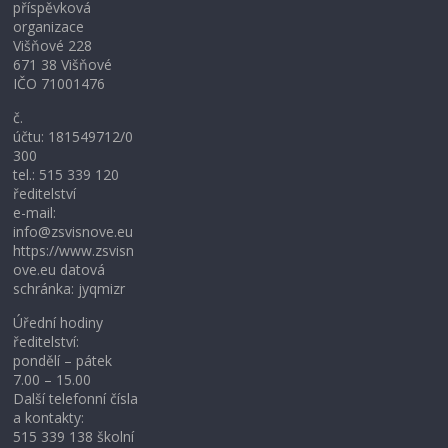
příspěvková
organizace
Višňové 228
671 38 Višňové
IČO 71001476
č.
účtu: 181549712/0
300
tel.: 515 339 120
ředitelství
e-mail:
info@zsvisnove.eu
https://www.zsvisn
ove.eu datová
schránka: jyqmizr
Úřední hodiny
ředitelství:
pondělí – pátek
7.00 – 15.00
Další telefonní čísla
a kontakty:
515 339 138 školní