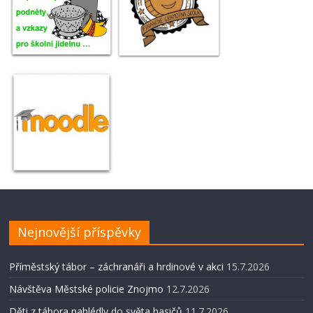
Nejnovější příspěvky
Příměstský tábor – záchranáři a hrdinové v akci
15.7.2026
Návštěva Městské policie Znojmo
12.7.2026
Děti z tábora nahlédly do světa hasičů
11.7.2026