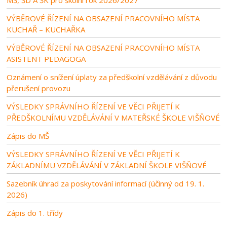
MŠ, ŠD A ŠK pro školní rok 2026/2027
VÝBĚROVÉ ŘÍZENÍ NA OBSAZENÍ PRACOVNÍHO MÍSTA
KUCHAŘ – KUCHAŘKA
VÝBĚROVÉ ŘÍZENÍ NA OBSAZENÍ PRACOVNÍHO MÍSTA
ASISTENT PEDAGOGA
Oznámení o snížení úplaty za předškolní vzdělávání z důvodu
přerušení provozu
VÝSLEDKY SPRÁVNÍHO ŘÍZENÍ VE VĚCI PŘIJETÍ K
PŘEDŠKOLNÍMU VZDĚLÁVÁNÍ V MATEŘSKÉ ŠKOLE VIŠŇOVÉ
Zápis do MŠ
VÝSLEDKY SPRÁVNÍHO ŘÍZENÍ VE VĚCI PŘIJETÍ K
ZÁKLADNÍMU VZDĚLÁVÁNÍ V ZÁKLADNÍ ŠKOLE VIŠŇOVÉ
Sazebník úhrad za poskytování informací (účinný od 19. 1.
2026)
Zápis do 1. třídy