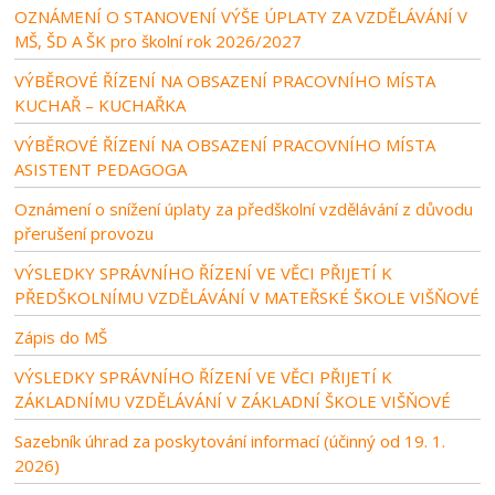
OZNÁMENÍ O STANOVENÍ VÝŠE ÚPLATY ZA VZDĚLÁVÁNÍ V
MŠ, ŠD A ŠK pro školní rok 2026/2027
VÝBĚROVÉ ŘÍZENÍ NA OBSAZENÍ PRACOVNÍHO MÍSTA
KUCHAŘ – KUCHAŘKA
VÝBĚROVÉ ŘÍZENÍ NA OBSAZENÍ PRACOVNÍHO MÍSTA
ASISTENT PEDAGOGA
Oznámení o snížení úplaty za předškolní vzdělávání z důvodu
přerušení provozu
VÝSLEDKY SPRÁVNÍHO ŘÍZENÍ VE VĚCI PŘIJETÍ K
PŘEDŠKOLNÍMU VZDĚLÁVÁNÍ V MATEŘSKÉ ŠKOLE VIŠŇOVÉ
Zápis do MŠ
VÝSLEDKY SPRÁVNÍHO ŘÍZENÍ VE VĚCI PŘIJETÍ K
ZÁKLADNÍMU VZDĚLÁVÁNÍ V ZÁKLADNÍ ŠKOLE VIŠŇOVÉ
Sazebník úhrad za poskytování informací (účinný od 19. 1.
2026)