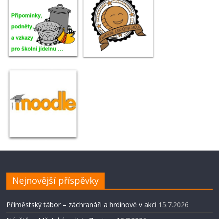
Nejnovější příspěvky
Příměstský tábor – záchranáři a hrdinové v akci
15.7.2026