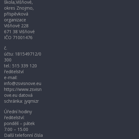
škola,Višňové,
okres Znojmo,
příspěvková
organizace
Višňové 228
671 38 Višňové
IČO 71001476
č.
účtu: 181549712/0
300
tel.: 515 339 120
ředitelství
e-mail:
info@zsvisnove.eu
https://www.zsvisn
ove.eu datová
schránka: jyqmizr
Úřední hodiny
ředitelství:
pondělí – pátek
7.00 – 15.00
Další telefonní čísla