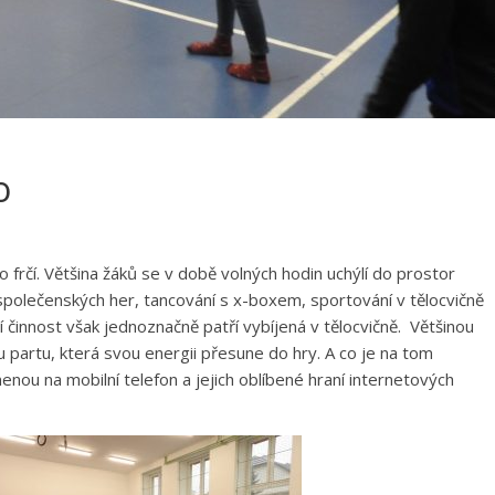
o
 frčí. Většina žáků se v době volných hodin uchýlí do prostor
 společenských her, tancování s x-boxem, sportování v tělocvičně
í činnost však jednoznačně patří vybíjená v tělocvičně. Většinou
u partu, která svou energii přesune do hry. A co je na tom
enou na mobilní telefon a jejich oblíbené hraní internetových