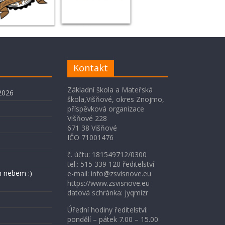
Kontakt
Základní škola a Mateřská
2026
škola,Višňové, okres Znojmo,
příspěvková organizace
Višňové 228
671 38 Višňové
IČO 71001476
č. účtu: 181549712/0300
tel.: 515 339 120 ředitelství
 nebem :)
e-mail: info@zsvisnove.eu
https://www.zsvisnove.eu
datová schránka: jyqmizr
Úřední hodiny ředitelství:
pondělí – pátek 7.00 – 15.00