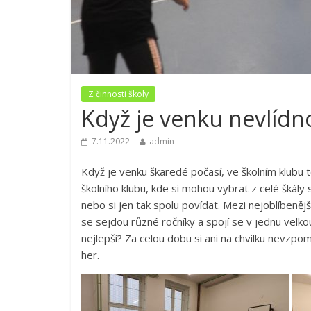
Z činnosti školy
Když je venku nevlídn
7.11.2022
admin
Když je venku škaredé počasí, ve školním klubu to
školního klubu, kde si mohou vybrat z celé škály
nebo si jen tak spolu povídat. Mezi nejoblíbenějš
se sejdou různé ročníky a spojí se v jednu velko
nejlepší? Za celou dobu si ani na chvilku nevzpom
her.