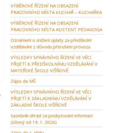
VÝBĚROVÉ ŘÍZENÍ NA OBSAZENÍ
PRACOVNÍHO MÍSTA KUCHAŘ – KUCHAŘKA
VÝBĚROVÉ ŘÍZENÍ NA OBSAZENÍ
PRACOVNÍHO MÍSTA ASISTENT PEDAGOGA
Oznámení o snížení úplaty za předškolní
vzdělávání z důvodu přerušení provozu
VÝSLEDKY SPRÁVNÍHO ŘÍZENÍ VE VĚCI
PŘIJETÍ K PŘEDŠKOLNÍMU VZDĚLÁVÁNÍ V
MATEŘSKÉ ŠKOLE VIŠŇOVÉ
Zápis do MŠ
VÝSLEDKY SPRÁVNÍHO ŘÍZENÍ VE VĚCI
→
PŘIJETÍ K ZÁKLADNÍMU VZDĚLÁVÁNÍ V
ZÁKLADNÍ ŠKOLE VIŠŇOVÉ
Sazebník úhrad za poskytování informací
(účinný od 19. 1. 2026)
Zápis do 1. třídy