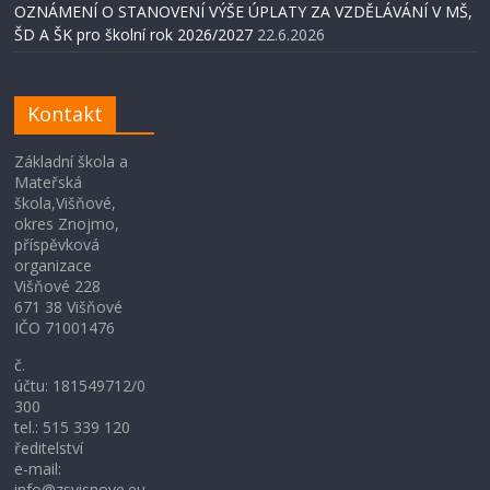
OZNÁMENÍ O STANOVENÍ VÝŠE ÚPLATY ZA VZDĚLÁVÁNÍ V MŠ,
ŠD A ŠK pro školní rok 2026/2027
22.6.2026
Kontakt
Základní škola a
Mateřská
škola,Višňové,
okres Znojmo,
příspěvková
organizace
Višňové 228
671 38 Višňové
IČO 71001476
č.
účtu: 181549712/0
300
tel.: 515 339 120
ředitelství
e-mail:
info@zsvisnove.eu