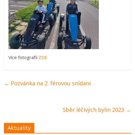
Více fotografií
ZDE
←
Pozvánka na 2. férovou snídani
Sběr léčivých bylin 2023
→
Aktuality