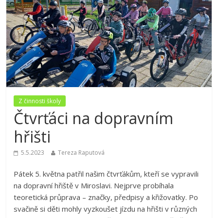
Z činnosti školy
Čtvrťáci na dopravním
hřišti
5.5.2023
Tereza Raputová
Pátek 5. května patřil našim čtvrťákům, kteří se vypravili
na dopravní hřiště v Miroslavi. Nejprve probíhala
teoretická průprava – značky, předpisy a křižovatky. Po
svačině si děti mohly vyzkoušet jízdu na hřišti v různých