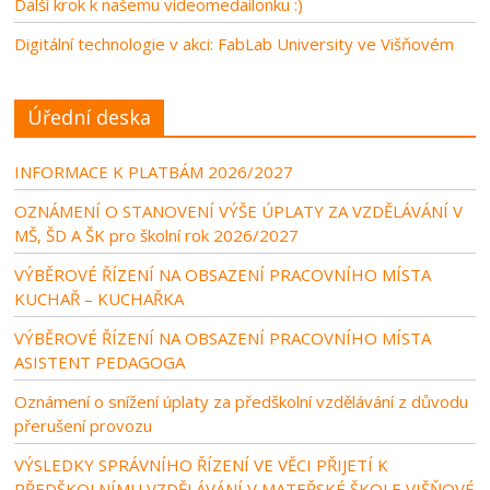
Další krok k našemu videomedailonku :)
Digitální technologie v akci: FabLab University ve Višňovém
Úřední deska
INFORMACE K PLATBÁM 2026/2027
OZNÁMENÍ O STANOVENÍ VÝŠE ÚPLATY ZA VZDĚLÁVÁNÍ V
MŠ, ŠD A ŠK pro školní rok 2026/2027
VÝBĚROVÉ ŘÍZENÍ NA OBSAZENÍ PRACOVNÍHO MÍSTA
KUCHAŘ – KUCHAŘKA
VÝBĚROVÉ ŘÍZENÍ NA OBSAZENÍ PRACOVNÍHO MÍSTA
ASISTENT PEDAGOGA
Oznámení o snížení úplaty za předškolní vzdělávání z důvodu
přerušení provozu
VÝSLEDKY SPRÁVNÍHO ŘÍZENÍ VE VĚCI PŘIJETÍ K
PŘEDŠKOLNÍMU VZDĚLÁVÁNÍ V MATEŘSKÉ ŠKOLE VIŠŇOVÉ