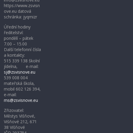
https://www.zsvisn
ove.eu datová
schránka: jyqmizr
Úřední hodiny
ředitelství:
pondělí – pátek
7.00 – 15.00
Další telefonní čísla
a kontakty:
515 339 138 školní
jídelna, e-mail:
sj@zsvisnove.eu
539 008 004
mateřská škola,
mobil 602 126 394,
e-mail:
ms@zsvisnove.eu
Zřizovatel:
Městys Višňové,
Višňové 212, 671
38 Višňové
IČO 293784