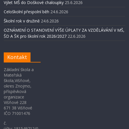
Výlet MŠ do Doškové chaloupky
25.6.2026
Celoškolní přespolní běh
24.6.2026
Školní rok v družině
24.6.2026
OZNÁMENÍ O STANOVENÍ VÝŠE ÚPLATY ZA VZDĚLÁVÁNÍ V MŠ,
ŠD A ŠK pro školní rok 2026/2027
22.6.2026
Kontakt
Základní škola a
Mateřská
škola,Višňové,
okres Znojmo,
příspěvková
organizace
Višňové 228
671 38 Višňové
IČO 71001476
č.
účtu: 181549712/0