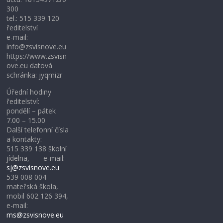
300
tel.: 515 339 120
ředitelství
e-mail:
info@zsvisnove.eu
https://www.zsvisn
ove.eu datová
schránka: jyqmizr
Úřední hodiny
ředitelství:
pondělí – pátek
7.00 – 15.00
Další telefonní čísla
a kontakty:
515 339 138 školní
jídelna, e-mail:
sj@zsvisnove.eu
539 008 004
mateřská škola,
mobil 602 126 394,
e-mail:
ms@zsvisnove.eu