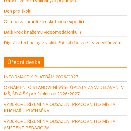
Letošní veletrh volitelných předmětů
Den pro školu
Osmáci zachránili ztroskotanou expedici
Další krok k našemu videomedailonku :)
Digitální technologie v akci: FabLab University ve Višňovém
Úřední deska
INFORMACE K PLATBÁM 2026/2027
OZNÁMENÍ O STANOVENÍ VÝŠE ÚPLATY ZA VZDĚLÁVÁNÍ V
MŠ, ŠD A ŠK pro školní rok 2026/2027
VÝBĚROVÉ ŘÍZENÍ NA OBSAZENÍ PRACOVNÍHO MÍSTA
KUCHAŘ – KUCHAŘKA
VÝBĚROVÉ ŘÍZENÍ NA OBSAZENÍ PRACOVNÍHO MÍSTA
ASISTENT PEDAGOGA