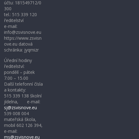
účtu: 181549712/0
300
tel.: 515 339 120
ředitelství
e-mail:
info@zsvisnove.eu
https://www.zsvisn
ove.eu datová
schránka: jyqmizr
Úřední hodiny
ředitelství:
pondělí – pátek
7.00 – 15.00
Další telefonní čísla
a kontakty:
515 339 138 školní
jídelna, e-mail:
sj@zsvisnove.eu
539 008 004
mateřská škola,
mobil 602 126 394,
e-mail:
ms@zsvisnove.eu