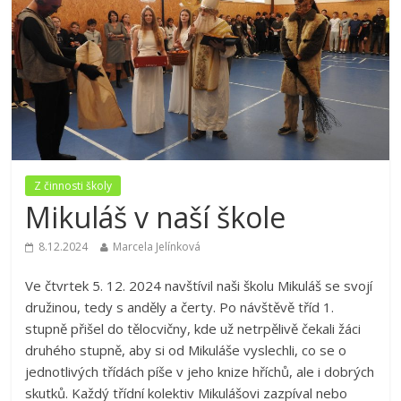
Z činnosti školy
Mikuláš v naší škole
8.12.2024
Marcela Jelínková
Ve čtvrtek 5. 12. 2024 navštívil naši školu Mikuláš se svojí
družinou, tedy s anděly a čerty. Po návštěvě tříd 1.
stupně přišel do tělocvičny, kde už netrpělivě čekali žáci
druhého stupně, aby si od Mikuláše vyslechli, co se o
jednotlivých třídách píše v jeho knize hříchů, ale i dobrých
skutků. Každý třídní kolektiv Mikulášovi zazpíval nebo