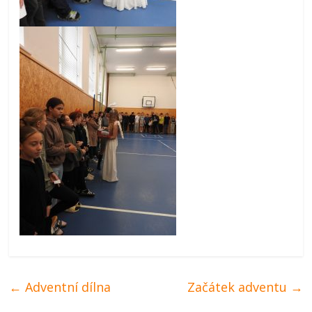
←
Adventní dílna
Začátek adventu
→