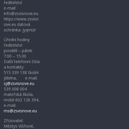
ředitelství
e-mail:
info@zsvisnove.eu
https://www.zsvisn
ove.eu datová
schránka: jyqmizr
Úřední hodiny
ředitelství:
pondělí – pátek
7.00 – 15.00
Další telefonní čísla
a kontakty:
515 339 138 školní
jídelna, e-mail:
sj@zsvisnove.eu
539 008 004
mateřská škola,
mobil 602 126 394,
e-mail:
ms@zsvisnove.eu
Zřizovatel:
Městys Višňové,