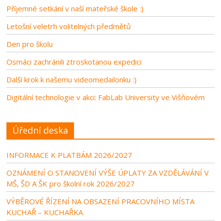
Příjemné setkání v naší mateřské škole :)
Letošní veletrh volitelných předmětů
Den pro školu
Osmáci zachránili ztroskotanou expedici
Další krok k našemu videomedailonku :)
Digitální technologie v akci: FabLab University ve Višňovém
Úřední deska
INFORMACE K PLATBÁM 2026/2027
OZNÁMENÍ O STANOVENÍ VÝŠE ÚPLATY ZA VZDĚLÁVÁNÍ V
MŠ, ŠD A ŠK pro školní rok 2026/2027
VÝBĚROVÉ ŘÍZENÍ NA OBSAZENÍ PRACOVNÍHO MÍSTA
KUCHAŘ – KUCHAŘKA