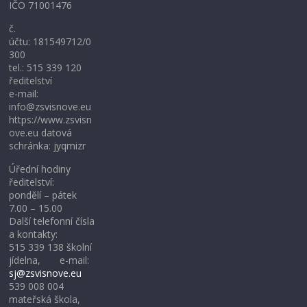
IČO 71001476
č.
účtu: 181549712/0
300
tel.: 515 339 120
ředitelství
e-mail:
info@zsvisnove.eu
https://www.zsvisn
ove.eu datová
schránka: jyqmizr
Úřední hodiny
ředitelství:
pondělí – pátek
7.00 – 15.00
Další telefonní čísla
a kontakty:
515 339 138 školní
jídelna, e-mail:
sj@zsvisnove.eu
539 008 004
mateřská škola,