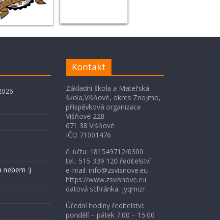
Kontakt
Základní škola a Mateřská
2026
škola,Višňové, okres Znojmo,
příspěvková organizace
Višňové 228
671 38 Višňové
IČO 71001476
č. účtu: 181549712/0300
tel.: 515 339 120 ředitelství
 nebem :)
e-mail: info@zsvisnove.eu
https://www.zsvisnove.eu
datová schránka: jyqmizr
Úřední hodiny ředitelství:
pondělí – pátek 7.00 – 15.00