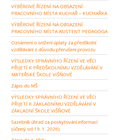
VÝBĚROVÉ ŘÍZENÍ NA OBSAZENÍ
PRACOVNÍHO MÍSTA KUCHAŘ – KUCHAŘKA
VÝBĚROVÉ ŘÍZENÍ NA OBSAZENÍ
PRACOVNÍHO MÍSTA ASISTENT PEDAGOGA
Oznámení o snížení úplaty za předškolní
vzdělávání z důvodu přerušení provozu
VÝSLEDKY SPRÁVNÍHO ŘÍZENÍ VE VĚCI
PŘIJETÍ K PŘEDŠKOLNÍMU VZDĚLÁVÁNÍ V
MATEŘSKÉ ŠKOLE VIŠŇOVÉ
Zápis do MŠ
VÝSLEDKY SPRÁVNÍHO ŘÍZENÍ VE VĚCI
PŘIJETÍ K ZÁKLADNÍMU VZDĚLÁVÁNÍ V
ZÁKLADNÍ ŠKOLE VIŠŇOVÉ
Sazebník úhrad za poskytování informací
(účinný od 19. 1. 2026)
Zápis do 1. třídy