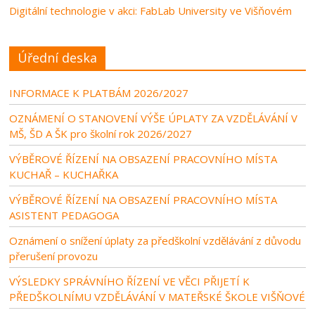
Digitální technologie v akci: FabLab University ve Višňovém
Úřední deska
INFORMACE K PLATBÁM 2026/2027
OZNÁMENÍ O STANOVENÍ VÝŠE ÚPLATY ZA VZDĚLÁVÁNÍ V
MŠ, ŠD A ŠK pro školní rok 2026/2027
VÝBĚROVÉ ŘÍZENÍ NA OBSAZENÍ PRACOVNÍHO MÍSTA
KUCHAŘ – KUCHAŘKA
VÝBĚROVÉ ŘÍZENÍ NA OBSAZENÍ PRACOVNÍHO MÍSTA
ASISTENT PEDAGOGA
Oznámení o snížení úplaty za předškolní vzdělávání z důvodu
přerušení provozu
VÝSLEDKY SPRÁVNÍHO ŘÍZENÍ VE VĚCI PŘIJETÍ K
PŘEDŠKOLNÍMU VZDĚLÁVÁNÍ V MATEŘSKÉ ŠKOLE VIŠŇOVÉ