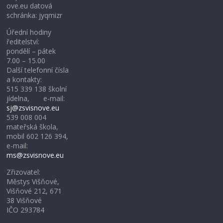
ove.eu datová
schránka: jyqmizr
Úřední hodiny
ředitelství:
pondělí – pátek
7.00 – 15.00
Další telefonní čísla
a kontakty:
515 339 138 školní
jídelna, e-mail:
sj@zsvisnove.eu
539 008 004
mateřská škola,
mobil 602 126 394,
e-mail:
ms@zsvisnove.eu
Zřizovatel:
Městys Višňové,
Višňové 212, 671
38 Višňové
IČO 293784