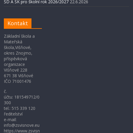
ŠD A ŠK pro školní rok 2026/2027
22.6.2026
Kontakt
Základní škola a
Mateřská
škola,Višňové,
okres Znojmo,
příspěvková
organizace
Višňové 228
671 38 Višňové
IČO 71001476
č.
účtu: 181549712/0
300
tel.: 515 339 120
ředitelství
e-mail:
info@zsvisnove.eu
https://www.zsvisn