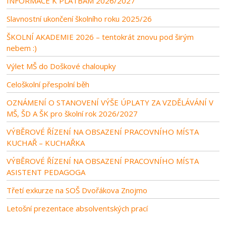
INFORMACE K PLATBÁM 2026/2027
Slavnostní ukončení školního roku 2025/26
ŠKOLNÍ AKADEMIE 2026 – tentokrát znovu pod širým
nebem :)
Výlet MŠ do Doškové chaloupky
Celoškolní přespolní běh
OZNÁMENÍ O STANOVENÍ VÝŠE ÚPLATY ZA VZDĚLÁVÁNÍ V
MŠ, ŠD A ŠK pro školní rok 2026/2027
VÝBĚROVÉ ŘÍZENÍ NA OBSAZENÍ PRACOVNÍHO MÍSTA
KUCHAŘ – KUCHAŘKA
VÝBĚROVÉ ŘÍZENÍ NA OBSAZENÍ PRACOVNÍHO MÍSTA
ASISTENT PEDAGOGA
Třetí exkurze na SOŠ Dvořákova Znojmo
Letošní prezentace absolventských prací