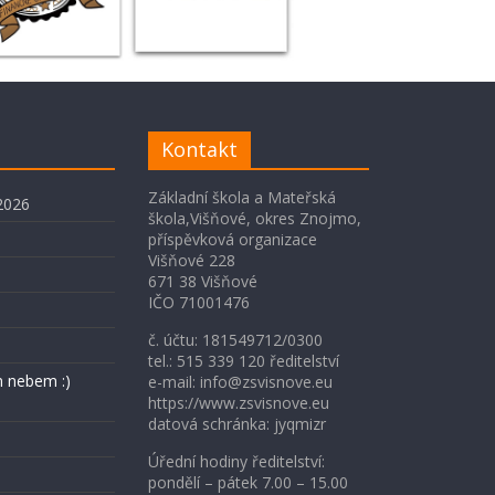
Kontakt
Základní škola a Mateřská
2026
škola,Višňové, okres Znojmo,
příspěvková organizace
Višňové 228
671 38 Višňové
IČO 71001476
č. účtu: 181549712/0300
tel.: 515 339 120 ředitelství
 nebem :)
e-mail: info@zsvisnove.eu
https://www.zsvisnove.eu
datová schránka: jyqmizr
Úřední hodiny ředitelství:
pondělí – pátek 7.00 – 15.00