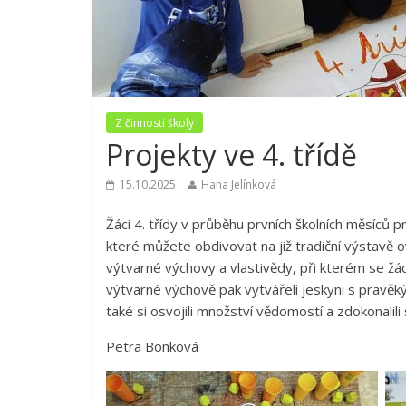
Z činnosti školy
Projekty ve 4. třídě
15.10.2025
Hana Jelínková
Žáci 4. třídy v průběhu prvních školních měsíců 
které můžete obdivovat na již tradiční výstavě
výtvarné výchovy a vlastivědy, při kterém se žác
výtvarné výchově pak vytvářeli jeskyni s pravěkým
také si osvojili množství vědomostí a zdokonalil
Petra Bonková