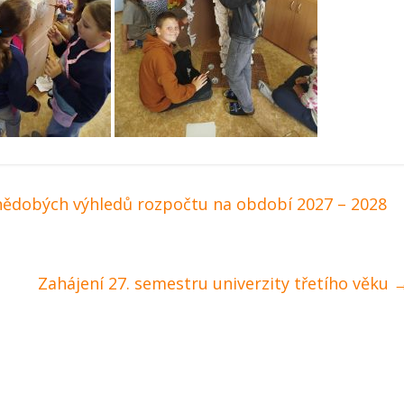
nědobých výhledů rozpočtu na období 2027 – 2028
Zahájení 27. semestru univerzity třetího věku