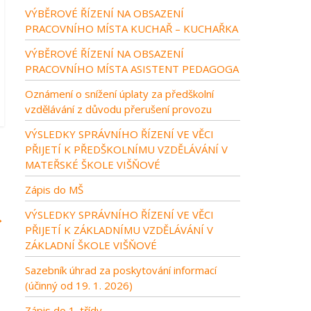
VÝBĚROVÉ ŘÍZENÍ NA OBSAZENÍ
PRACOVNÍHO MÍSTA KUCHAŘ – KUCHAŘKA
VÝBĚROVÉ ŘÍZENÍ NA OBSAZENÍ
PRACOVNÍHO MÍSTA ASISTENT PEDAGOGA
Oznámení o snížení úplaty za předškolní
vzdělávání z důvodu přerušení provozu
VÝSLEDKY SPRÁVNÍHO ŘÍZENÍ VE VĚCI
PŘIJETÍ K PŘEDŠKOLNÍMU VZDĚLÁVÁNÍ V
MATEŘSKÉ ŠKOLE VIŠŇOVÉ
Zápis do MŠ
VÝSLEDKY SPRÁVNÍHO ŘÍZENÍ VE VĚCI
→
PŘIJETÍ K ZÁKLADNÍMU VZDĚLÁVÁNÍ V
ZÁKLADNÍ ŠKOLE VIŠŇOVÉ
Sazebník úhrad za poskytování informací
(účinný od 19. 1. 2026)
Zápis do 1. třídy