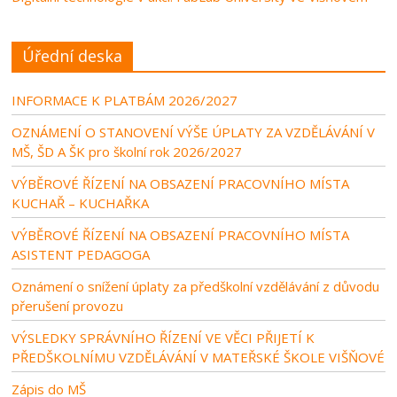
Úřední deska
INFORMACE K PLATBÁM 2026/2027
OZNÁMENÍ O STANOVENÍ VÝŠE ÚPLATY ZA VZDĚLÁVÁNÍ V
MŠ, ŠD A ŠK pro školní rok 2026/2027
VÝBĚROVÉ ŘÍZENÍ NA OBSAZENÍ PRACOVNÍHO MÍSTA
KUCHAŘ – KUCHAŘKA
VÝBĚROVÉ ŘÍZENÍ NA OBSAZENÍ PRACOVNÍHO MÍSTA
ASISTENT PEDAGOGA
Oznámení o snížení úplaty za předškolní vzdělávání z důvodu
přerušení provozu
VÝSLEDKY SPRÁVNÍHO ŘÍZENÍ VE VĚCI PŘIJETÍ K
PŘEDŠKOLNÍMU VZDĚLÁVÁNÍ V MATEŘSKÉ ŠKOLE VIŠŇOVÉ
Zápis do MŠ