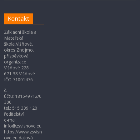
Kontakt
Základní škola a
Mateřská
škola,Višňové,
okres Znojmo,
příspěvková
organizace
Višňové 228
671 38 Višňové
IČO 71001476
č.
účtu: 181549712/0
300
tel.: 515 339 120
ředitelství
e-mail:
info@zsvisnove.eu
https://www.zsvisn
ove.eu datová