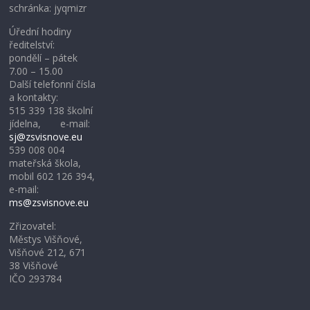
schránka: jyqmizr
Úřední hodiny
ředitelství:
pondělí – pátek
7.00 – 15.00
Další telefonní čísla
a kontakty:
515 339 138 školní
jídelna, e-mail:
sj@zsvisnove.eu
539 008 004
mateřská škola,
mobil 602 126 394,
e-mail:
ms@zsvisnove.eu
Zřizovatel:
Městys Višňové,
Višňové 212, 671
38 Višňové
IČO 293784