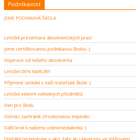
Podnikavost
JSME PODNIKAVÁ ŠKOLA
Letošní prezentace absolventských prací
Jsme certifikovanou podnikavou školou :)
Inspirace od našeho absolventa
Letošní DEN NARUBY
Příjemné setkání v naší mateřské škole :)
Letošní veletrh volitelných předmětů
Den pro školu
Osmáci zachránili ztroskotanou expedici
Další krok k našemu videomedailonku :)
Digitální technologie v akci: FabLab University ve Višňovém