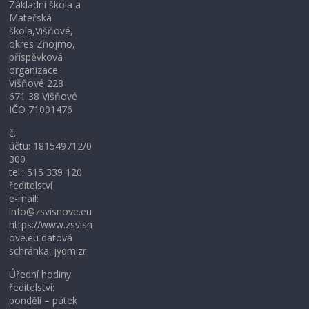
Základní škola a
Mateřská
škola,Višňové,
okres Znojmo,
příspěvková
organizace
Višňové 228
671 38 Višňové
IČO 71001476
č.
účtu: 181549712/0
300
tel.: 515 339 120
ředitelství
e-mail:
info@zsvisnove.eu
https://www.zsvisn
ove.eu datová
schránka: jyqmizr
Úřední hodiny
ředitelství:
pondělí – pátek