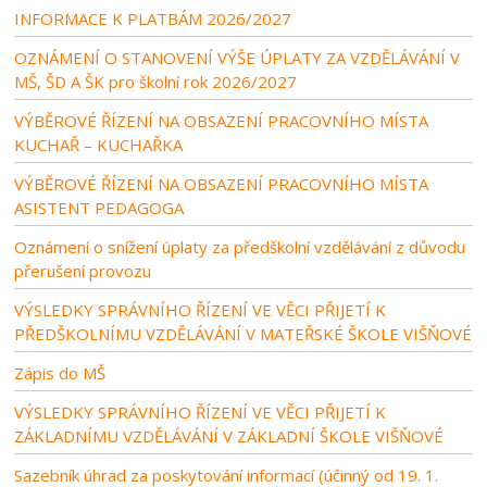
INFORMACE K PLATBÁM 2026/2027
OZNÁMENÍ O STANOVENÍ VÝŠE ÚPLATY ZA VZDĚLÁVÁNÍ V
MŠ, ŠD A ŠK pro školní rok 2026/2027
VÝBĚROVÉ ŘÍZENÍ NA OBSAZENÍ PRACOVNÍHO MÍSTA
KUCHAŘ – KUCHAŘKA
VÝBĚROVÉ ŘÍZENÍ NA OBSAZENÍ PRACOVNÍHO MÍSTA
ASISTENT PEDAGOGA
Oznámení o snížení úplaty za předškolní vzdělávání z důvodu
přerušení provozu
VÝSLEDKY SPRÁVNÍHO ŘÍZENÍ VE VĚCI PŘIJETÍ K
PŘEDŠKOLNÍMU VZDĚLÁVÁNÍ V MATEŘSKÉ ŠKOLE VIŠŇOVÉ
Zápis do MŠ
VÝSLEDKY SPRÁVNÍHO ŘÍZENÍ VE VĚCI PŘIJETÍ K
ZÁKLADNÍMU VZDĚLÁVÁNÍ V ZÁKLADNÍ ŠKOLE VIŠŇOVÉ
Sazebník úhrad za poskytování informací (účinný od 19. 1.