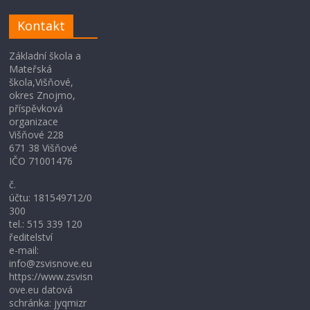
Kontakt
Základní škola a
Mateřská
škola,Višňové,
okres Znojmo,
příspěvková
organizace
Višňové 228
671 38 Višňové
IČO 71001476
č.
účtu: 181549712/0
300
tel.: 515 339 120
ředitelství
e-mail:
info@zsvisnove.eu
https://www.zsvisn
ove.eu datová
schránka: jyqmizr