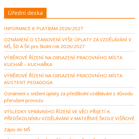
Úřední deska
INFORMACE K PLATBÁM 2026/2027
OZNÁMENÍ O STANOVENÍ VÝŠE ÚPLATY ZA VZDĚLÁVÁNÍ V
MŠ, ŠD A ŠK pro školní rok 2026/2027
VÝBĚROVÉ ŘÍZENÍ NA OBSAZENÍ PRACOVNÍHO MÍSTA
KUCHAŘ – KUCHAŘKA
VÝBĚROVÉ ŘÍZENÍ NA OBSAZENÍ PRACOVNÍHO MÍSTA
ASISTENT PEDAGOGA
Oznámení o snížení úplaty za předškolní vzdělávání z důvodu
přerušení provozu
VÝSLEDKY SPRÁVNÍHO ŘÍZENÍ VE VĚCI PŘIJETÍ K
PŘEDŠKOLNÍMU VZDĚLÁVÁNÍ V MATEŘSKÉ ŠKOLE VIŠŇOVÉ
Zápis do MŠ