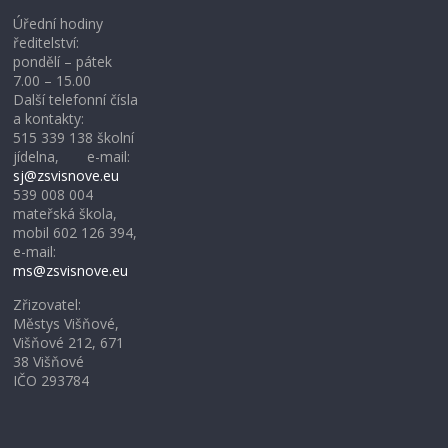
Úřední hodiny
ředitelství:
pondělí – pátek
7.00 – 15.00
Další telefonní čísla
a kontakty:
515 339 138 školní
jídelna, e-mail:
sj@zsvisnove.eu
539 008 004
mateřská škola,
mobil 602 126 394,
e-mail:
ms@zsvisnove.eu
Zřizovatel:
Městys Višňové,
Višňové 212, 671
38 Višňové
IČO 293784