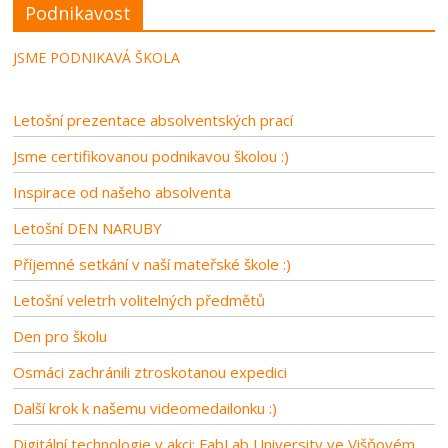
Podnikavost
JSME PODNIKAVÁ ŠKOLA
Letošní prezentace absolventských prací
Jsme certifikovanou podnikavou školou :)
Inspirace od našeho absolventa
Letošní DEN NARUBY
Příjemné setkání v naší mateřské škole :)
Letošní veletrh volitelných předmětů
Den pro školu
Osmáci zachránili ztroskotanou expedici
Další krok k našemu videomedailonku :)
Digitální technologie v akci: FabLab University ve Višňovém