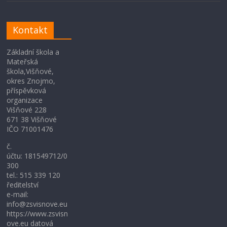
Kontakt
Základní škola a
Mateřská
škola,Višňové,
okres Znojmo,
příspěvková
organizace
Višňové 228
671 38 Višňové
IČO 71001476
č.
účtu: 181549712/0
300
tel.: 515 339 120
ředitelství
e-mail:
info@zsvisnove.eu
https://www.zsvisn
ove.eu datová