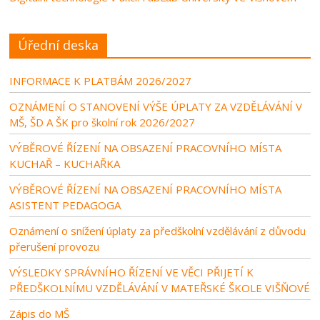
Úřední deska
INFORMACE K PLATBÁM 2026/2027
OZNÁMENÍ O STANOVENÍ VÝŠE ÚPLATY ZA VZDĚLÁVÁNÍ V
MŠ, ŠD A ŠK pro školní rok 2026/2027
VÝBĚROVÉ ŘÍZENÍ NA OBSAZENÍ PRACOVNÍHO MÍSTA
KUCHAŘ – KUCHAŘKA
VÝBĚROVÉ ŘÍZENÍ NA OBSAZENÍ PRACOVNÍHO MÍSTA
ASISTENT PEDAGOGA
Oznámení o snížení úplaty za předškolní vzdělávání z důvodu
přerušení provozu
VÝSLEDKY SPRÁVNÍHO ŘÍZENÍ VE VĚCI PŘIJETÍ K
PŘEDŠKOLNÍMU VZDĚLÁVÁNÍ V MATEŘSKÉ ŠKOLE VIŠŇOVÉ
Zápis do MŠ