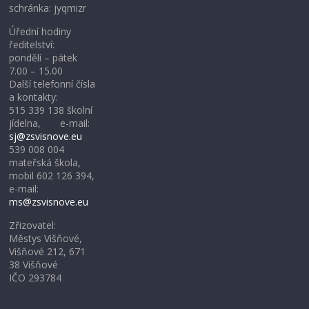
schránka: jyqmizr
Úřední hodiny
ředitelství:
pondělí – pátek
7.00 – 15.00
Další telefonní čísla
a kontakty:
515 339 138 školní
jídelna, e-mail:
sj@zsvisnove.eu
539 008 004
mateřská škola,
mobil 602 126 394,
e-mail:
ms@zsvisnove.eu
Zřizovatel:
Městys Višňové,
Višňové 212, 671
38 Višňové
IČO 293784