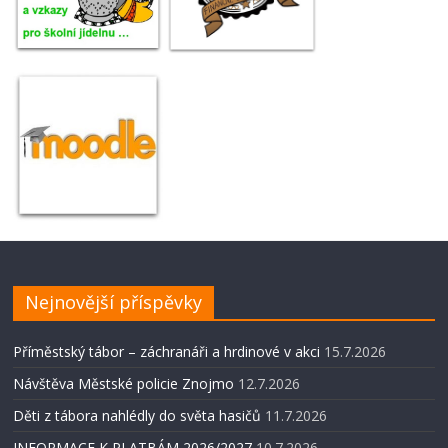
Nejnovější příspěvky
Příměstský tábor – záchranáři a hrdinové v akci
15.7.2026
Návštěva Městské policie Znojmo
12.7.2026
Děti z tábora nahlédly do světa hasičů
11.7.2026
INFORMACE K PLATBÁM 2026/2027
10.7.2026