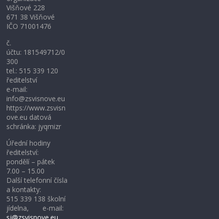
Višňové 228
671 38 Višňové
IČO 71001476
č.
účtu: 181549712/0
300
tel.: 515 339 120
ředitelství
e-mail:
info@zsvisnove.eu
https://www.zsvisn
ove.eu datová
schránka: jyqmizr
Úřední hodiny
ředitelství:
pondělí – pátek
7.00 – 15.00
Další telefonní čísla
a kontakty:
515 339 138 školní
jídelna, e-mail:
sj@zsvisnove.eu