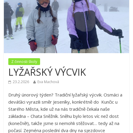
Z činnosti školy
LYŽAŘSKÝ VÝCVIK
23.2.2026
Eva Machová
Druhý únorový týden? Tradiční lyžařský výcvik. Osmáci a
deváťáci vyrazili směr
Jeseník
y, konkrétně do
Kunčic u
Starého Města
, kde už na nás tradičně čekala naše
základna –
Chata Sněžník
. Sněhu bylo letos víc než dost
(konečně!), takže jsme si nemohli stěžovat… tedy až na
počasí. Zejména poslední dva dny na sjezdovce