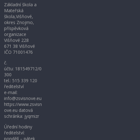
Základní škola a
Mateřská
škola,Višňové,
okres Znojmo,
příspěvková
organizace
Višňové 228
671 38 Višňové
IČO 71001476
č.
účtu: 181549712/0
300
tel.: 515 339 120
ředitelství
e-mail:
info@zsvisnove.eu
https://www.zsvisn
ove.eu datová
schránka: jyqmizr
Úřední hodiny
ředitelství:
pondělí – pátek