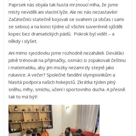
Paprsek
nás objala tak hustá mrznoucí mlha, že jsme
místy neviděli ani vlastní lyže. Ale nic nás nezastavilo!
Začátečníci statečně bojovali se svahem (a občas i sami
se sebou) a na konci týdne už všichni suverénně sjížděli
kopec bez dramatických pádů. Pokrok byl vidět – a
někdy i slyšet.
Ani mimo sjezdovku jsme rozhodně nezaháleli. Deváťáci
pilně trénovali na přijímačky, osmáci si zopakovali češtinu
i matematiku, aby jim mozky nezamrzly stejně jako
rukavice. A večer? Společné fandění olympionikům a
hlasitá podpora našich hokejistů. Zkrátka týden plný
sněhu, mlhy, smíchu, učení i sportovního ducha. A přesně
tak to má být!