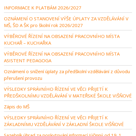
INFORMACE K PLATBÁM 2026/2027
OZNÁMENÍ O STANOVENÍ VÝŠE ÚPLATY ZA VZDĚLÁVÁNÍ V
MŠ, ŠD A ŠK pro školní rok 2026/2027
VÝBĚROVÉ ŘÍZENÍ NA OBSAZENÍ PRACOVNÍHO MÍSTA
KUCHAŘ – KUCHAŘKA
VÝBĚROVÉ ŘÍZENÍ NA OBSAZENÍ PRACOVNÍHO MÍSTA
ASISTENT PEDAGOGA
Oznámení o snížení úplaty za předškolní vzdělávání z důvodu
přerušení provozu
VÝSLEDKY SPRÁVNÍHO ŘÍZENÍ VE VĚCI PŘIJETÍ K
PŘEDŠKOLNÍMU VZDĚLÁVÁNÍ V MATEŘSKÉ ŠKOLE VIŠŇOVÉ
Zápis do MŠ
VÝSLEDKY SPRÁVNÍHO ŘÍZENÍ VE VĚCI PŘIJETÍ K
ZÁKLADNÍMU VZDĚLÁVÁNÍ V ZÁKLADNÍ ŠKOLE VIŠŇOVÉ
Sazebník úhrad za poskytování informací (účinný od 19. 1.