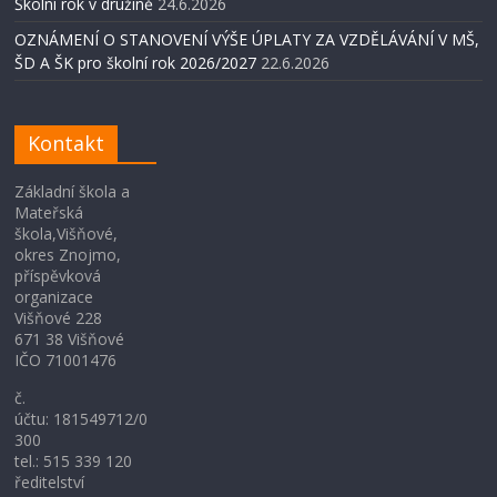
Školní rok v družině
24.6.2026
OZNÁMENÍ O STANOVENÍ VÝŠE ÚPLATY ZA VZDĚLÁVÁNÍ V MŠ,
ŠD A ŠK pro školní rok 2026/2027
22.6.2026
Kontakt
Základní škola a
Mateřská
škola,Višňové,
okres Znojmo,
příspěvková
organizace
Višňové 228
671 38 Višňové
IČO 71001476
č.
účtu: 181549712/0
300
tel.: 515 339 120
ředitelství