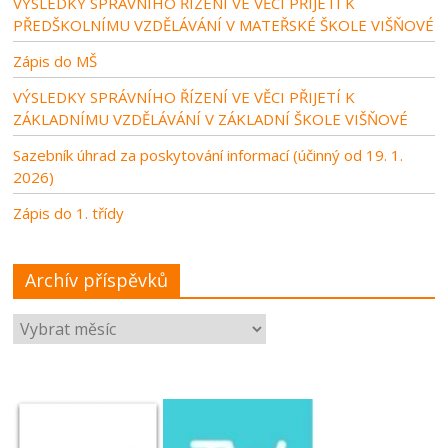
VÝSLEDKY SPRÁVNÍHO ŘÍZENÍ VE VĚCI PŘIJETÍ K
PŘEDŠKOLNÍMU VZDĚLÁVÁNÍ V MATEŘSKÉ ŠKOLE VIŠŇOVÉ
Zápis do MŠ
VÝSLEDKY SPRÁVNÍHO ŘÍZENÍ VE VĚCI PŘIJETÍ K
ZÁKLADNÍMU VZDĚLÁVÁNÍ V ZÁKLADNÍ ŠKOLE VIŠŇOVÉ
Sazebník úhrad za poskytování informací (účinný od 19. 1.
2026)
Zápis do 1. třídy
Archív příspěvků