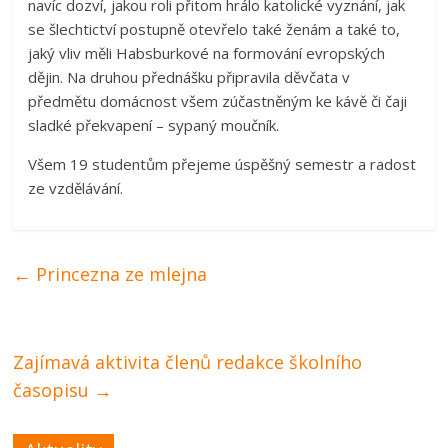
navíc dozví, jakou roli přitom hrálo katolické vyznání, jak
se šlechtictví postupně otevřelo také ženám a také to,
jaký vliv měli Habsburkové na formování evropských
dějin. Na druhou přednášku připravila děvčata v
předmětu domácnost všem zúčastněným ke kávě či čaji
sladké překvapení – sypaný moučník.
Všem 19 studentům přejeme úspěšný semestr a radost
ze vzdělávání.
←
Princezna ze mlejna
Zajímavá aktivita členů redakce školního
časopisu
→