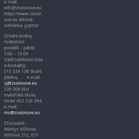
e-mail:
info@zsvisnove.eu
https://www.zsvisn
ove.eu datová
schránka: jyqmizr
Úřední hodiny
ředitelství:
pondělí – pátek
7.00 – 15.00
Další telefonní čísla
a kontakty:
515 339 138 školní
jídelna, e-mail:
sj@zsvisnove.eu
539 008 004
mateřská škola,
mobil 602 126 394,
e-mail:
ms@zsvisnove.eu
Zřizovatel:
Městys Višňové,
Višňové 212, 671