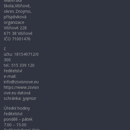
Mateřská
škola,Višňové,
okres Znojmo,
příspěvková
organizace
Višňové 228
671 38 Višňové
IČO 71001476
č.
účtu: 181549712/0
300
tel.: 515 339 120
ředitelství
e-mail:
info@zsvisnove.eu
https://www.zsvisn
ove.eu datová
schránka: jyqmizr
Úřední hodiny
ředitelství:
pondělí – pátek
7.00 – 15.00