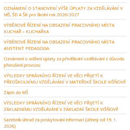
OZNÁMENÍ O STANOVENÍ VÝŠE ÚPLATY ZA VZDĚLÁVÁNÍ V
MŠ, ŠD A ŠK pro školní rok 2026/2027
VÝBĚROVÉ ŘÍZENÍ NA OBSAZENÍ PRACOVNÍHO MÍSTA
KUCHAŘ – KUCHAŘKA
VÝBĚROVÉ ŘÍZENÍ NA OBSAZENÍ PRACOVNÍHO MÍSTA
ASISTENT PEDAGOGA
Oznámení o snížení úplaty za předškolní vzdělávání z důvodu
přerušení provozu
VÝSLEDKY SPRÁVNÍHO ŘÍZENÍ VE VĚCI PŘIJETÍ K
PŘEDŠKOLNÍMU VZDĚLÁVÁNÍ V MATEŘSKÉ ŠKOLE VIŠŇOVÉ
Zápis do MŠ
VÝSLEDKY SPRÁVNÍHO ŘÍZENÍ VE VĚCI PŘIJETÍ K
ZÁKLADNÍMU VZDĚLÁVÁNÍ V ZÁKLADNÍ ŠKOLE VIŠŇOVÉ
Sazebník úhrad za poskytování informací (účinný od 19. 1.
2026)