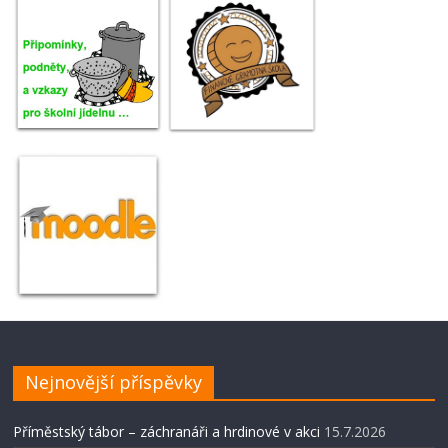
Nejnovější příspěvky
Příměstský tábor – záchranáři a hrdinové v akci
15.7.2026