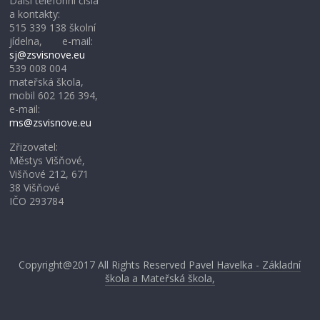
Další telefonní čísla
a kontakty:
515 339 138 školní
jídelna, e-mail:
sj@zsvisnove.eu
539 008 004
mateřská škola,
mobil 602 126 394,
e-mail:
ms@zsvisnove.eu
Zřizovatel:
Městys Višňové,
Višňové 212, 671
38 Višňové
IČO 293784
Copyright@2017
All Rights Reserved
Pavel Havelka - Základní
škola a Mateřská škola,