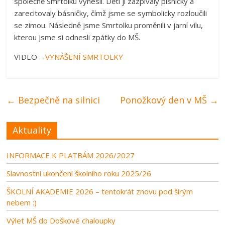
společně Smrtolku vynesli. Děti ji zazpívaly písničky a
zarecitovaly básničky, čímž jsme se symbolicky rozloučili
se zimou. Následně jsme Smrtolku proměnili v jarní vílu,
kterou jsme si odnesli zpátky do MŠ.
VIDEO –
VYNÁŠENÍ SMRTOLKY
←
Bezpečně na silnici
Ponožkový den v MŠ
→
Aktuality
INFORMACE K PLATBÁM 2026/2027
Slavnostní ukončení školního roku 2025/26
ŠKOLNÍ AKADEMIE 2026 – tentokrát znovu pod širým
nebem :)
Výlet MŠ do Doškové chaloupky