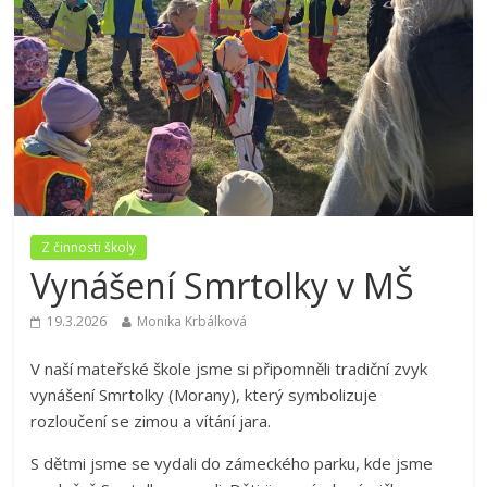
Z činnosti školy
Vynášení Smrtolky v MŠ
19.3.2026
Monika Krbálková
V naší mateřské škole jsme si připomněli tradiční zvyk
vynášení Smrtolky (Morany), který symbolizuje
rozloučení se zimou a vítání jara.
S dětmi jsme se vydali do zámeckého parku, kde jsme