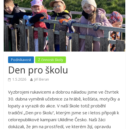
Podnikavost
Z činnosti školy
Den pro školu
1.5.2026
Jiří Beran
Vyzbrojeni rukavicemi a dobrou náladou jsme ve čtvrtek
30. dubna vyměnili učebnice za hrábě, košťata, motyčky a
lopaty a vyrazili do akce. V naší škole totiž proběhl
tradiční „Den pro školu“, kterým jsme se i letos připojili k
celorepublikové kampani Ukliďme Česko. Naši žáci
dokázali, že jim na prostředí, ve kterém žijí, opravdu