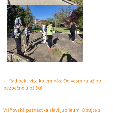
←
Radioaktivita kolem nás: Od vesmíru až po
bezpečné úložiště
Višňovská patnáctka slaví jubileum! Obujte si