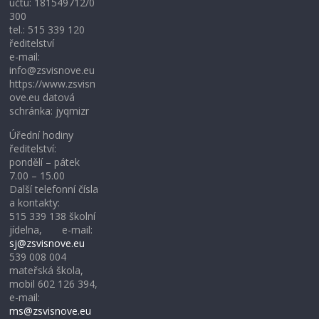
účtu: 181549712/0
300
tel.: 515 339 120
ředitelství
e-mail:
info@zsvisnove.eu
https://www.zsvisn
ove.eu datová
schránka: jyqmizr
Úřední hodiny
ředitelství:
pondělí – pátek
7.00 – 15.00
Další telefonní čísla
a kontakty:
515 339 138 školní
jídelna, e-mail:
sj@zsvisnove.eu
539 008 004
mateřská škola,
mobil 602 126 394,
e-mail:
ms@zsvisnove.eu