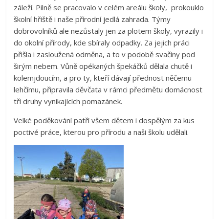
záleží. Pilně se pracovalo v celém areálu školy, prokouklo
školní hřiště i naše přírodní jedlá zahrada. Týmy
dobrovolníků ale nezůstaly jen za plotem školy, vyrazily i
do okolní přírody, kde sbíraly odpadky. Za jejich práci
přišla i zasloužená odměna, a to v podobě svačiny pod
širým nebem. Vůně opékaných špekáčků dělala chutě i
kolemjdoucím, a pro ty, kteří dávají přednost něčemu
lehčímu, připravila děvčata v rámci předmětu domácnost
tři druhy vynikajících pomazánek.
Velké poděkování patří všem dětem i dospělým za kus
poctivé práce, kterou pro přírodu a naši školu udělali.