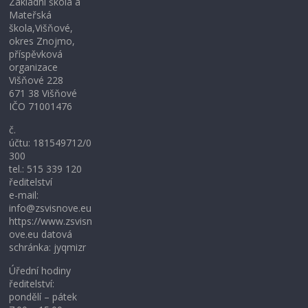
Základní škola a
Mateřská
škola,Višňové,
okres Znojmo,
příspěvková
organizace
Višňové 228
671 38 Višňové
IČO 71001476
č.
účtu: 181549712/0
300
tel.: 515 339 120
ředitelství
e-mail:
info@zsvisnove.eu
https://www.zsvisn
ove.eu datová
schránka: jyqmizr
Úřední hodiny
ředitelství:
pondělí – pátek