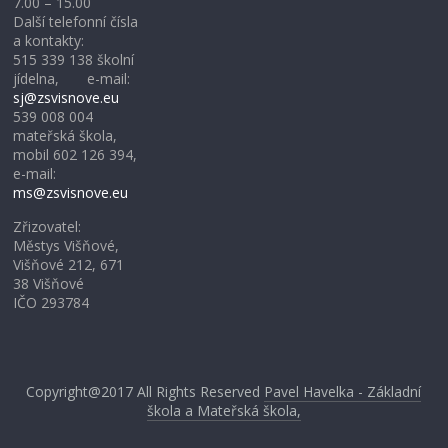
7.00 – 15.00
Další telefonní čísla
a kontakty:
515 339 138 školní
jídelna, e-mail:
sj@zsvisnove.eu
539 008 004
mateřská škola,
mobil 602 126 394,
e-mail:
ms@zsvisnove.eu
Zřizovatel:
Městys Višňové,
Višňové 212, 671
38 Višňové
IČO 293784
Copyright@2017
All Rights Reserved
Pavel Havelka - Základní
škola a Mateřská škola,