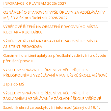
INFORMACE K PLATBÁM 2026/2027
OZNÁMENÍ O STANOVENÍ VÝŠE ÚPLATY ZA VZDĚLÁVÁNÍ V
MŠ, ŠD A ŠK pro školní rok 2026/2027
VÝBĚROVÉ ŘÍZENÍ NA OBSAZENÍ PRACOVNÍHO MÍSTA
KUCHAŘ – KUCHAŘKA
VÝBĚROVÉ ŘÍZENÍ NA OBSAZENÍ PRACOVNÍHO MÍSTA
ASISTENT PEDAGOGA
Oznámení o snížení úplaty za předškolní vzdělávání z důvodu
přerušení provozu
VÝSLEDKY SPRÁVNÍHO ŘÍZENÍ VE VĚCI PŘIJETÍ K
PŘEDŠKOLNÍMU VZDĚLÁVÁNÍ V MATEŘSKÉ ŠKOLE VIŠŇOVÉ
Zápis do MŠ
VÝSLEDKY SPRÁVNÍHO ŘÍZENÍ VE VĚCI PŘIJETÍ K
ZÁKLADNÍMU VZDĚLÁVÁNÍ V ZÁKLADNÍ ŠKOLE VIŠŇOVÉ
Sazebník úhrad za poskytování informací (účinný od 19. 1.