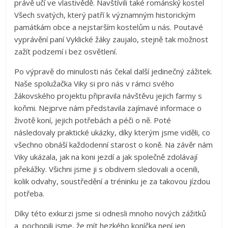
právě učí ve vlastivědě. Navštívili také románský kostel
Všech svatých, který patří k významným historickým
památkám obce a nejstarším kostelům u nás. Poutavé
vyprávění paní Vyklické žáky zaujalo, stejně tak možnost
zažít podzemí i bez osvětlení.
Po výpravě do minulosti nás čekal další jedinečný zážitek.
Naše spolužačka Viky si pro nás v rámci svého
žákovského projektu připravila návštěvu jejich farmy s
koňmi. Nejprve nám představila zajímavé informace o
životě koní, jejich potřebách a péči o ně. Poté
následovaly praktické ukázky, díky kterým jsme viděli, co
všechno obnáší každodenní starost o koně. Na závěr nám
Viky ukázala, jak na koni jezdí a jak společně zdolávají
překážky. Všichni jsme ji s obdivem sledovali a ocenili,
kolik odvahy, soustředění a tréninku je za takovou jízdou
potřeba.
Díky této exkurzi jsme si odnesli mnoho nových zážitků
a pochopili jsme, že mít hezkého koníčka není jen