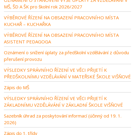
MŠ, ŠD A ŠK pro školní rok 2026/2027
VÝBĚROVÉ ŘÍZENÍ NA OBSAZENÍ PRACOVNÍHO MÍSTA
KUCHAŘ – KUCHAŘKA
VÝBĚROVÉ ŘÍZENÍ NA OBSAZENÍ PRACOVNÍHO MÍSTA
ASISTENT PEDAGOGA
Oznámení o snížení úplaty za předškolní vzdělávání z důvodu
přerušení provozu
VÝSLEDKY SPRÁVNÍHO ŘÍZENÍ VE VĚCI PŘIJETÍ K
PŘEDŠKOLNÍMU VZDĚLÁVÁNÍ V MATEŘSKÉ ŠKOLE VIŠŇOVÉ
Zápis do MŠ
VÝSLEDKY SPRÁVNÍHO ŘÍZENÍ VE VĚCI PŘIJETÍ K
ZÁKLADNÍMU VZDĚLÁVÁNÍ V ZÁKLADNÍ ŠKOLE VIŠŇOVÉ
Sazebník úhrad za poskytování informací (účinný od 19. 1.
2026)
Zápis do 1. třídy