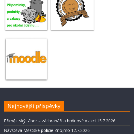
Nejnovější příspěvky
Příměstský tábor – záchranáři a hrdinové v akci
15.7.2026
Návštěva Městské policie Znojmo
12.7.2026