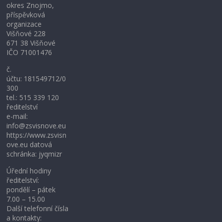
okres Znojmo,
příspěvková
organizace
Višňové 228
671 38 Višňové
IČO 71001476
č.
účtu: 181549712/0
300
tel.: 515 339 120
ředitelství
e-mail:
info@zsvisnove.eu
https://www.zsvisn
ove.eu datová
schránka: jyqmizr
Úřední hodiny
ředitelství:
pondělí – pátek
7.00 – 15.00
Další telefonní čísla
a kontakty: