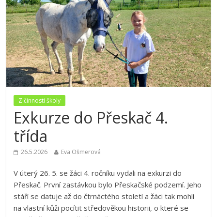
Z činnosti školy
Exkurze do Přeskač 4.
třída
26.5.2026
Eva Ošmerová
V úterý 26. 5. se žáci 4. ročníku vydali na exkurzi do
Přeskač. První zastávkou bylo Přeskačské podzemí. Jeho
stáří se datuje až do čtrnáctého století a žáci tak mohli
na vlastní kůži pocítit středověkou historii, o které se