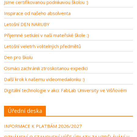
Jsme certifikovanou podnikavou školou :)
Inspirace od našeho absolventa
Letošní DEN NARUBY
Příjemné setkání v naší mateřské škole :)
Letošní veletrh volitelných předmětů
Den pro školu
Osmáci zachránili ztroskotanou expedici
Další krok k našemu videomedailonku :)
Digitální technologie v akci: FabLab University ve Višňovém
Úřední deska
INFORMACE K PLATBÁM 2026/2027
OZNÁMENÍ O STANOVENÍ VÝŠE ÚPLATY ZA VZDĚLÁVÁNÍ V