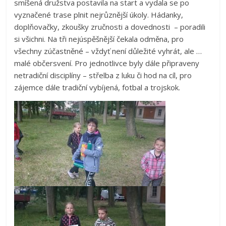
smíšená družstva postavila na start a vydala se po
vyznačené trase plnit nejrůznější úkoly. Hádanky,
doplňovačky, zkoušky zručnosti a dovednosti – poradili
si všichni. Na tři nejúspěšnější čekala odměna, pro
všechny zúčastněné – vždyť není důležité vyhrát, ale …
malé občersvení. Pro jednotlivce byly dále připraveny
netradiční disciplíny – střelba z luku či hod na cíl, pro
zájemce dále tradiční vybíjená, fotbal a trojskok.