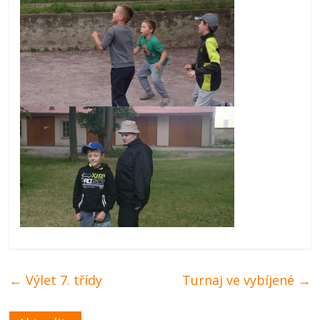
←
Výlet 7. třídy
Turnaj ve vybíjené
→