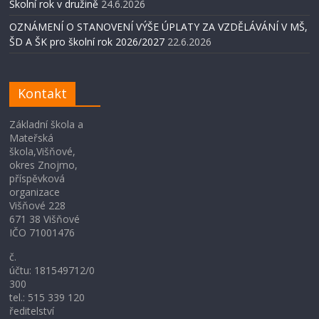
Školní rok v družině
24.6.2026
OZNÁMENÍ O STANOVENÍ VÝŠE ÚPLATY ZA VZDĚLÁVÁNÍ V MŠ,
ŠD A ŠK pro školní rok 2026/2027
22.6.2026
Kontakt
Základní škola a
Mateřská
škola,Višňové,
okres Znojmo,
příspěvková
organizace
Višňové 228
671 38 Višňové
IČO 71001476
č.
účtu: 181549712/0
300
tel.: 515 339 120
ředitelství