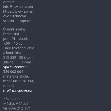
e-mail:
info@zsvisnove.eu
https://www.zsvisn
ove.eu datová
schránka: jyqmizr
Úřední hodiny
ředitelství:
pondělí – pátek
7.00 – 15.00
Další telefonní čísla
a kontakty:
515 339 138 školní
jídelna, e-mail:
sj@zsvisnove.eu
539 008 004
mateřská škola,
mobil 602 126 394,
e-mail:
ms@zsvisnove.eu
Zřizovatel:
Městys Višňové,
Višňové 212, 671