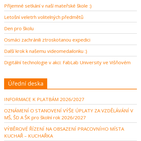
Příjemné setkání v naší mateřské škole :)
Letošní veletrh volitelných předmětů
Den pro školu
Osmáci zachránili ztroskotanou expedici
Další krok k našemu videomedailonku :)
Digitální technologie v akci: FabLab University ve Višňovém
Úřední deska
INFORMACE K PLATBÁM 2026/2027
OZNÁMENÍ O STANOVENÍ VÝŠE ÚPLATY ZA VZDĚLÁVÁNÍ V
MŠ, ŠD A ŠK pro školní rok 2026/2027
VÝBĚROVÉ ŘÍZENÍ NA OBSAZENÍ PRACOVNÍHO MÍSTA
KUCHAŘ – KUCHAŘKA