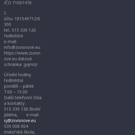
IČO 71001476
č.
účtu: 181549712/0
300
tel.: 515 339 120
ředitelství
e-mail:
info@zsvisnove.eu
https://www.zsvisn
ove.eu datová
schránka: jyqmizr
Úřední hodiny
ředitelství:
pondělí – pátek
7.00 – 15.00
Další telefonní čísla
a kontakty:
515 339 138 školní
jídelna, e-mail:
sj@zsvisnove.eu
539 008 004
mateřská škola,