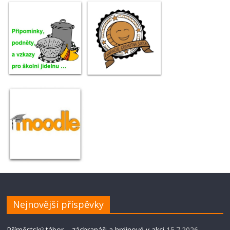
Nejnovější příspěvky
Příměstský tábor – záchranáři a hrdinové v akci
15.7.2026