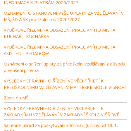
INFORMACE K PLATBÁM 2026/2027
OZNÁMENÍ O STANOVENÍ VÝŠE ÚPLATY ZA VZDĚLÁVÁNÍ V
MŠ, ŠD A ŠK pro školní rok 2026/2027
VÝBĚROVÉ ŘÍZENÍ NA OBSAZENÍ PRACOVNÍHO MÍSTA
KUCHAŘ – KUCHAŘKA
VÝBĚROVÉ ŘÍZENÍ NA OBSAZENÍ PRACOVNÍHO MÍSTA
ASISTENT PEDAGOGA
Oznámení o snížení úplaty za předškolní vzdělávání z důvodu
přerušení provozu
VÝSLEDKY SPRÁVNÍHO ŘÍZENÍ VE VĚCI PŘIJETÍ K
PŘEDŠKOLNÍMU VZDĚLÁVÁNÍ V MATEŘSKÉ ŠKOLE VIŠŇOVÉ
Zápis do MŠ
VÝSLEDKY SPRÁVNÍHO ŘÍZENÍ VE VĚCI PŘIJETÍ K
ZÁKLADNÍMU VZDĚLÁVÁNÍ V ZÁKLADNÍ ŠKOLE VIŠŇOVÉ
Sazebník úhrad za poskytování informací (účinný od 19. 1.