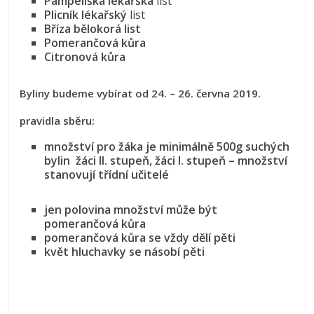
Pampeliška lékařská
list
Plicník lékařský
list
Bříza bělokorá list
Pomerančová kůra
Citronová kůra
Byliny budeme vybírat od 24. – 26. června 2019.
pravidla sběru:
množství pro žáka je minimálně 500g suchých
bylin žáci II. stupeň,
žáci I. stupeň – množství
stanovují třídní učitelé
jen polovina množství může být
pomerančová kůra
pomerančová kůra se vždy dělí pěti
květ hluchavky se násobí pěti