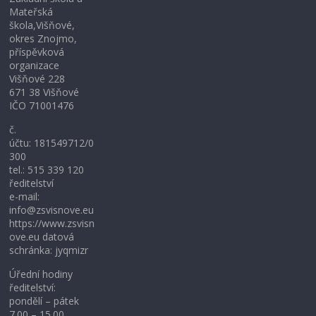
Mateřská
škola,Višňové,
okres Znojmo,
příspěvková
organizace
Višňové 228
671 38 Višňové
IČO 71001476
č.
účtu: 181549712/0
300
tel.: 515 339 120
ředitelství
e-mail:
info@zsvisnove.eu
https://www.zsvisn
ove.eu datová
schránka: jyqmizr
Úřední hodiny
ředitelství:
pondělí – pátek
7.00 – 15.00