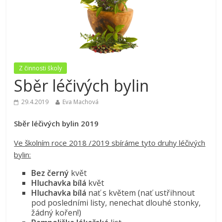
Z činnosti školy
Sběr léčivých bylin
29.4.2019
Eva Machová
Sběr léčivých bylin 2019
Ve školním roce 2018 /2019 sbíráme tyto druhy léčivých
bylin:
Bez černý
květ
Hluchavka bílá
květ
Hluchavka bílá
nať s květem (nať ustřihnout
pod posledními listy, nenechat dlouhé stonky,
žádný kořen!)