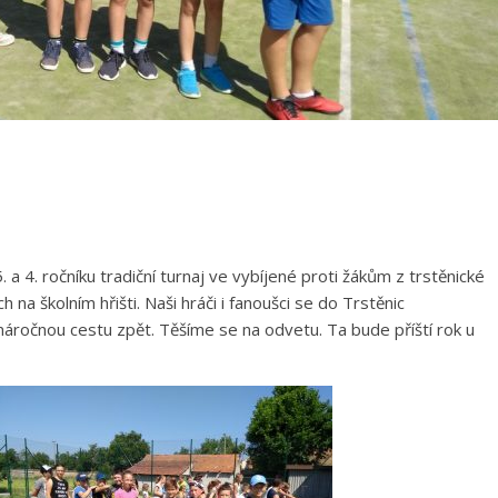
. a 4. ročníku tradiční turnaj ve vybíjené proti žákům z trstěnické
h na školním hřišti. Naši hráči i fanoušci se do Trstěnic
náročnou cestu zpět. Těšíme se na odvetu. Ta bude příští rok u