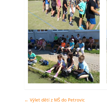
←
Výlet dětí z MŠ do Petrovic