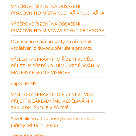
VÝBĚROVÉ ŘÍZENÍ NA OBSAZENÍ
PRACOVNÍHO MÍSTA KUCHAŘ – KUCHAŘKA
VÝBĚROVÉ ŘÍZENÍ NA OBSAZENÍ
PRACOVNÍHO MÍSTA ASISTENT PEDAGOGA
Oznámení o snížení úplaty za předškolní
vzdělávání z důvodu přerušení provozu
VÝSLEDKY SPRÁVNÍHO ŘÍZENÍ VE VĚCI
PŘIJETÍ K PŘEDŠKOLNÍMU VZDĚLÁVÁNÍ V
MATEŘSKÉ ŠKOLE VIŠŇOVÉ
Zápis do MŠ
VÝSLEDKY SPRÁVNÍHO ŘÍZENÍ VE VĚCI
PŘIJETÍ K ZÁKLADNÍMU VZDĚLÁVÁNÍ V
ZÁKLADNÍ ŠKOLE VIŠŇOVÉ
Sazebník úhrad za poskytování informací
(účinný od 19. 1. 2026)
Zápis do 1. třídy