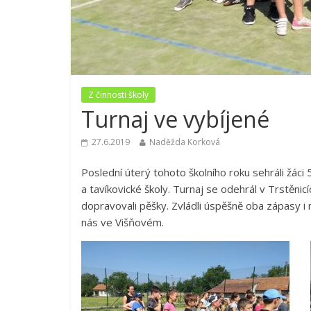
Z činnosti školy
Turnaj ve vybíjené
27.6.2019
Naděžda Korková
Poslední úterý tohoto školního roku sehráli žáci 5
a tavíkovické školy. Turnaj se odehrál v Trstěnicíc
dopravovali pěšky. Zvládli úspěšně oba zápasy i 
nás ve Višňovém.