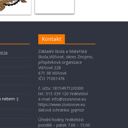
Kontakt
Základní škola a Mateřská
2026
škola,Višňové, okres Znojmo,
příspěvková organizace
Višňové 228
671 38 Višňové
IČO 71001476
č. účtu: 181549712/0300
tel.: 515 339 120 ředitelství
 nebem :)
e-mail: info@zsvisnove.eu
https://www.zsvisnove.eu
datová schránka: jyqmizr
Úřední hodiny ředitelství:
pondělí – pátek 7.00 – 15.00