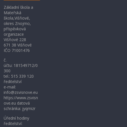
Základní škola a
Mateřská
škola,Višňové,
okres Znojmo,
příspěvková
organizace
Višňové 228
671 38 Višňové
IČO 71001476
č.
účtu: 181549712/0
300
tel.: 515 339 120
ředitelství
e-mail:
info@zsvisnove.eu
https://www.zsvisn
ove.eu datová
schránka: jyqmizr
Úřední hodiny
ředitelství: