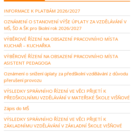
INFORMACE K PLATBÁM 2026/2027
OZNÁMENÍ O STANOVENÍ VÝŠE ÚPLATY ZA VZDĚLÁVÁNÍ V
MŠ, ŠD A ŠK pro školní rok 2026/2027
VÝBĚROVÉ ŘÍZENÍ NA OBSAZENÍ PRACOVNÍHO MÍSTA
KUCHAŘ – KUCHAŘKA
VÝBĚROVÉ ŘÍZENÍ NA OBSAZENÍ PRACOVNÍHO MÍSTA
ASISTENT PEDAGOGA
Oznámení o snížení úplaty za předškolní vzdělávání z důvodu
přerušení provozu
VÝSLEDKY SPRÁVNÍHO ŘÍZENÍ VE VĚCI PŘIJETÍ K
PŘEDŠKOLNÍMU VZDĚLÁVÁNÍ V MATEŘSKÉ ŠKOLE VIŠŇOVÉ
Zápis do MŠ
VÝSLEDKY SPRÁVNÍHO ŘÍZENÍ VE VĚCI PŘIJETÍ K
ZÁKLADNÍMU VZDĚLÁVÁNÍ V ZÁKLADNÍ ŠKOLE VIŠŇOVÉ