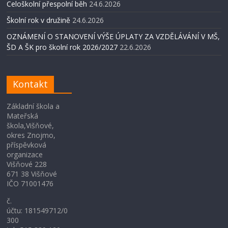
Celoškolní přespolní běh
24.6.2026
Školní rok v družině
24.6.2026
OZNÁMENÍ O STANOVENÍ VÝŠE ÚPLATY ZA VZDĚLÁVÁNÍ V MŠ,
ŠD A ŠK pro školní rok 2026/2027
22.6.2026
Kontakt
Základní škola a
Mateřská
škola,Višňové,
okres Znojmo,
příspěvková
organizace
Višňové 228
671 38 Višňové
IČO 71001476
č.
účtu: 181549712/0
300