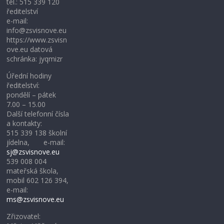
tel.: 515 339 120
ředitelství
e-mail:
info@zsvisnove.eu
https://www.zsvisn
ove.eu datová
schránka: jyqmizr
Úřední hodiny
ředitelství:
pondělí – pátek
7.00 – 15.00
Další telefonní čísla
a kontakty:
515 339 138 školní
jídelna, e-mail:
sj@zsvisnove.eu
539 008 004
mateřská škola,
mobil 602 126 394,
e-mail:
ms@zsvisnove.eu
Zřizovatel: