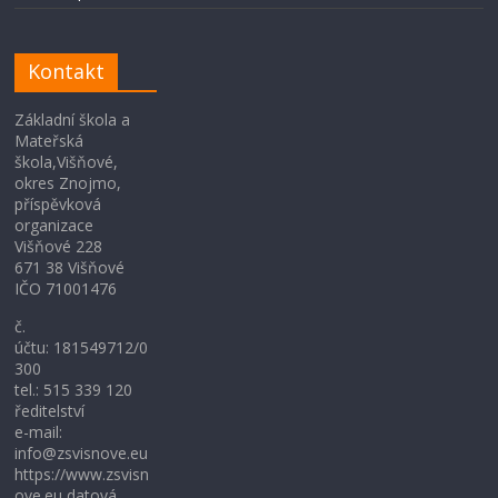
Kontakt
Základní škola a
Mateřská
škola,Višňové,
okres Znojmo,
příspěvková
organizace
Višňové 228
671 38 Višňové
IČO 71001476
č.
účtu: 181549712/0
300
tel.: 515 339 120
ředitelství
e-mail:
info@zsvisnove.eu
https://www.zsvisn
ove.eu datová