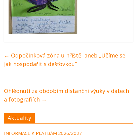
←
Odpočinková zóna u hřiště, aneb „Učíme se,
jak hospodařit s dešťovkou“
Ohlédnutí za obdobím distanční výuky v datech
a fotografiích
→
Aktuality
INFORMACE K PLATBÁM 2026/2027