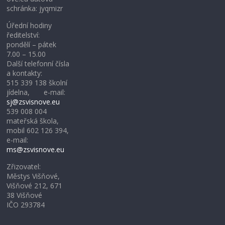
schránka: jyqmizr
Úřední hodiny
ředitelství:
pondělí – pátek
7.00 – 15.00
Další telefonní čísla
a kontakty:
515 339 138 školní
jídelna, e-mail:
sj@zsvisnove.eu
539 008 004
mateřská škola,
mobil 602 126 394,
e-mail:
ms@zsvisnove.eu
Zřizovatel:
Městys Višňové,
Višňové 212, 671
38 Višňové
IČO 293784