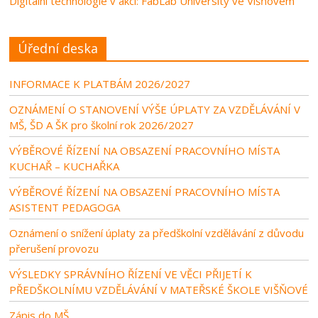
Digitální technologie v akci: FabLab University ve Višňovém
Úřední deska
INFORMACE K PLATBÁM 2026/2027
OZNÁMENÍ O STANOVENÍ VÝŠE ÚPLATY ZA VZDĚLÁVÁNÍ V
MŠ, ŠD A ŠK pro školní rok 2026/2027
VÝBĚROVÉ ŘÍZENÍ NA OBSAZENÍ PRACOVNÍHO MÍSTA
KUCHAŘ – KUCHAŘKA
VÝBĚROVÉ ŘÍZENÍ NA OBSAZENÍ PRACOVNÍHO MÍSTA
ASISTENT PEDAGOGA
Oznámení o snížení úplaty za předškolní vzdělávání z důvodu
přerušení provozu
VÝSLEDKY SPRÁVNÍHO ŘÍZENÍ VE VĚCI PŘIJETÍ K
PŘEDŠKOLNÍMU VZDĚLÁVÁNÍ V MATEŘSKÉ ŠKOLE VIŠŇOVÉ
Zápis do MŠ