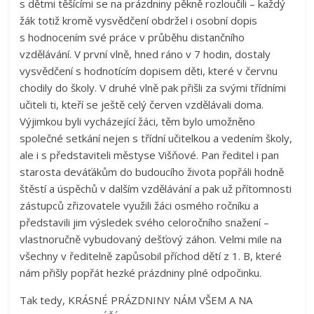
s dětmi těšícími se na prázdniny pěkně rozloučili – každý
žák totiž kromě vysvědčení obdržel i osobní dopis
s hodnocením své práce v průběhu distančního
vzdělávání. V první vlně, hned ráno v 7 hodin, dostaly
vysvědčení s hodnotícím dopisem děti, které v červnu
chodily do školy. V druhé vlně pak přišli za svými třídními
učiteli ti, kteří se ještě celý červen vzdělávali doma.
Výjimkou byli vycházející žáci, těm bylo umožněno
společné setkání nejen s třídní učitelkou a vedením školy,
ale i s představiteli městyse Višňové. Pan ředitel i pan
starosta deváťákům do budoucího života popřáli hodně
štěstí a úspěchů v dalším vzdělávání a pak už přítomnosti
zástupců zřizovatele využili žáci osmého ročníku a
představili jim výsledek svého celoročního snažení –
vlastnoručně vybudovaný dešťový záhon. Velmi mile na
všechny v ředitelně zapůsobil příchod dětí z 1. B, které
nám přišly popřát hezké prázdniny plné odpočinku.
Tak tedy, KRÁSNÉ PRÁZDNINY NÁM VŠEM A NA