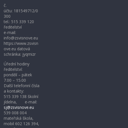
č.
účtu: 181549712/0
300
tel.: 515 339 120
ředitelství
e-mail:
info@zsvisnove.eu
https://www.zsvisn
ove.eu datová
schránka: jyqmizr
Úřední hodiny
ředitelství:
pondělí – pátek
7.00 – 15.00
Další telefonní čísla
a kontakty:
515 339 138 školní
jídelna, e-mail:
sj@zsvisnove.eu
539 008 004
mateřská škola,
mobil 602 126 394,