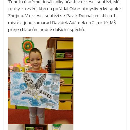
Tohoto úspěchu dosáhl díky účasti v okresní soutěži, Mé
toulky za zvěří, kterou pořádal Okresní myslivecký spolek
Znojmo. V okresní soutěži se Pavlík Dohnal umístil na 1.
místě a jeho kamarád Davídek Adámek na 2. místě. MŠ
přeje chlapcům hodně dalších úspěchů.