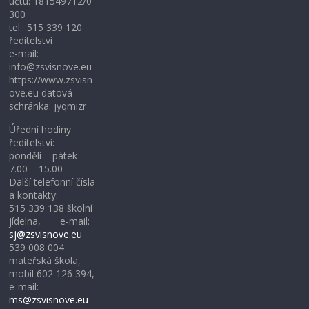
účtu: 181549712/0
300
tel.: 515 339 120
ředitelství
e-mail:
info@zsvisnove.eu
https://www.zsvisn
ove.eu datová
schránka: jyqmizr
Úřední hodiny
ředitelství:
pondělí – pátek
7.00 – 15.00
Další telefonní čísla
a kontakty:
515 339 138 školní
jídelna, e-mail:
sj@zsvisnove.eu
539 008 004
mateřská škola,
mobil 602 126 394,
e-mail:
ms@zsvisnove.eu