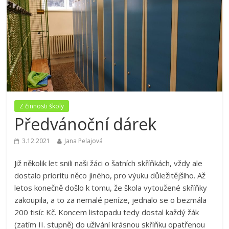
Z činnosti školy
Předvánoční dárek
3.12.2021
Jana Pelajová
Již několik let snili naši žáci o šatních skříňkách, vždy ale
dostalo prioritu něco jiného, pro výuku důležitějšího. Až
letos konečně došlo k tomu, že škola vytoužené skříňky
zakoupila, a to za nemalé peníze, jednalo se o bezmála
200 tisíc Kč. Koncem listopadu tedy dostal každý žák
(zatím II. stupně) do užívání krásnou skříňku opatřenou