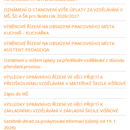
OZNÁMENÍ O STANOVENÍ VÝŠE ÚPLATY ZA VZDĚLÁVÁNÍ V
MŠ, ŠD A ŠK pro školní rok 2026/2027
VÝBĚROVÉ ŘÍZENÍ NA OBSAZENÍ PRACOVNÍHO MÍSTA
KUCHAŘ – KUCHAŘKA
VÝBĚROVÉ ŘÍZENÍ NA OBSAZENÍ PRACOVNÍHO MÍSTA
ASISTENT PEDAGOGA
Oznámení o snížení úplaty za předškolní vzdělávání z důvodu
přerušení provozu
VÝSLEDKY SPRÁVNÍHO ŘÍZENÍ VE VĚCI PŘIJETÍ K
PŘEDŠKOLNÍMU VZDĚLÁVÁNÍ V MATEŘSKÉ ŠKOLE VIŠŇOVÉ
Zápis do MŠ
VÝSLEDKY SPRÁVNÍHO ŘÍZENÍ VE VĚCI PŘIJETÍ K
ZÁKLADNÍMU VZDĚLÁVÁNÍ V ZÁKLADNÍ ŠKOLE VIŠŇOVÉ
Sazebník úhrad za poskytování informací (účinný od 19. 1.
2026)