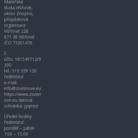
Mateřská
škola,Višňové,
okres Znojmo,
příspěvková
organizace
Višňové 228
671 38 Višňové
IČO 71001476
č.
účtu: 181549712/0
300
tel.: 515 339 120
ředitelství
e-mail:
info@zsvisnove.eu
https://www.zsvisn
ove.eu datová
schránka: jyqmizr
Úřední hodiny
ředitelství:
pondělí – pátek
7.00 – 15.00