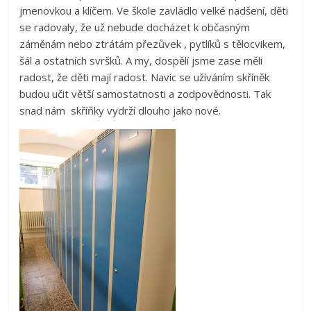
jmenovkou a klíčem. Ve škole zavládlo velké nadšení, děti
se radovaly, že už nebude docházet k občasným
záměnám nebo ztrátám přezůvek , pytlíků s tělocvikem,
šál a ostatních svršků. A my, dospělí jsme zase měli
radost, že děti mají radost. Navíc se užíváním skříněk
budou učit větší samostatnosti a zodpovědnosti. Tak
snad nám skříňky vydrží dlouho jako nové.