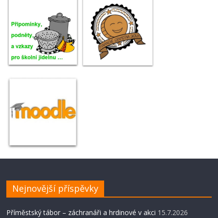
Nejnovější příspěvky
Příměstský tábor – záchranáři a hrdinové v akci
15.7.2026