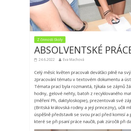
Z činnosti školy
ABSOLVENTSKÉ PRÁC
24.6.2022
Eva Machová
Celý měsíc květen pracovali deváťáci pilně na sv
zpracování tématu v textovém dokumentu a ústn
Témata prací byla rozmanitá, týkala se zájmů žák
hodny, gelové nehty, batoh z recyklovaného mater
(měření Ph, daktyloskopie), prezentovali své záj
(Britská královská rodiny a její princezny), učili
úspěšně představili se svou prací před komisí 
které se při psaní práce naučili, pak zúročili při d