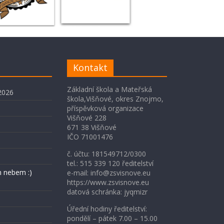
Kontakt
Základní škola a Mateřská
2026
škola,Višňové, okres Znojmo,
příspěvková organizace
Višňové 228
671 38 Višňové
IČO 71001476
č. účtu: 181549712/0300
tel.: 515 339 120 ředitelství
 nebem :)
e-mail: info@zsvisnove.eu
https://www.zsvisnove.eu
datová schránka: jyqmizr
Úřední hodiny ředitelství:
pondělí – pátek 7.00 – 15.00