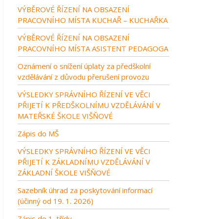
VÝBĚROVÉ ŘÍZENÍ NA OBSAZENÍ
PRACOVNÍHO MÍSTA KUCHAŘ – KUCHAŘKA
VÝBĚROVÉ ŘÍZENÍ NA OBSAZENÍ
PRACOVNÍHO MÍSTA ASISTENT PEDAGOGA
Oznámení o snížení úplaty za předškolní
vzdělávání z důvodu přerušení provozu
VÝSLEDKY SPRÁVNÍHO ŘÍZENÍ VE VĚCI
PŘIJETÍ K PŘEDŠKOLNÍMU VZDĚLÁVÁNÍ V
MATEŘSKÉ ŠKOLE VIŠŇOVÉ
Zápis do MŠ
VÝSLEDKY SPRÁVNÍHO ŘÍZENÍ VE VĚCI
PŘIJETÍ K ZÁKLADNÍMU VZDĚLÁVÁNÍ V
ZÁKLADNÍ ŠKOLE VIŠŇOVÉ
Sazebník úhrad za poskytování informací
(účinný od 19. 1. 2026)
Zápis do 1. třídy