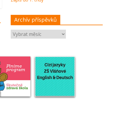
Archív příspěvků
→