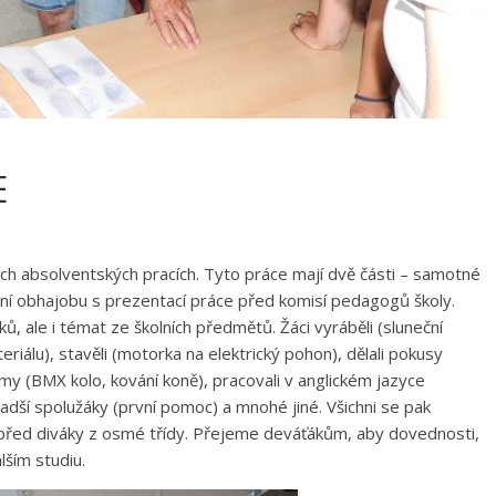
E
ých absolventských pracích. Tyto práce mají dvě části – samotné
í obhajobu s prezentací práce před komisí pedagogů školy.
ů, ale i témat ze školních předmětů. Žáci vyráběli (sluneční
iálu), stavěli (motorka na elektrický pohon), dělali pokusy
my (BMX kolo, kování koně), pracovali v anglickém jazyce
 mladší spolužáky (první pomoc) a mnohé jiné. Všichni se pak
a před diváky z osmé třídy. Přejeme deváťákům, aby dovednosti,
alším studiu.