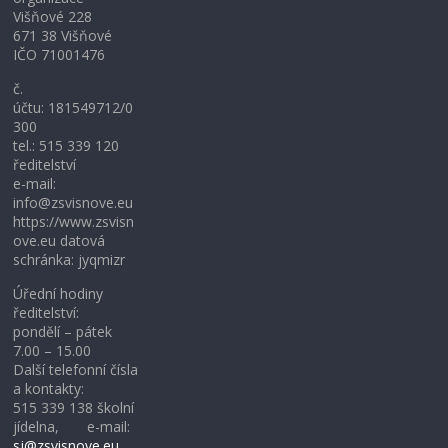
Višňové 228
671 38 Višňové
IČO 71001476
č.
účtu: 181549712/0
300
tel.: 515 339 120
ředitelství
e-mail:
info@zsvisnove.eu
https://www.zsvisn
ove.eu datová
schránka: jyqmizr
Úřední hodiny
ředitelství:
pondělí – pátek
7.00 – 15.00
Další telefonní čísla
a kontakty:
515 339 138 školní
jídelna, e-mail:
sj@zsvisnove.eu