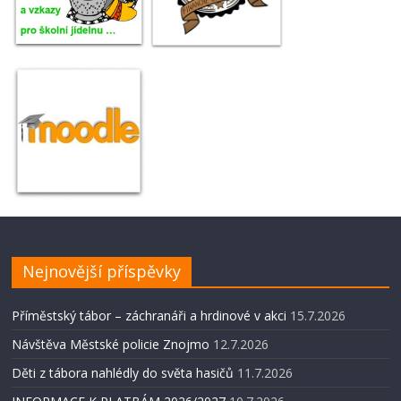
Nejnovější příspěvky
Příměstský tábor – záchranáři a hrdinové v akci
15.7.2026
Návštěva Městské policie Znojmo
12.7.2026
Děti z tábora nahlédly do světa hasičů
11.7.2026