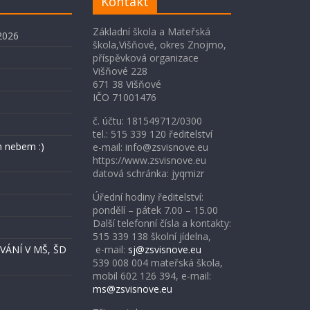
Kontakt
Základní škola a Mateřská
2026
škola,Višňové, okres Znojmo,
příspěvková organizace
Višňové 228
671 38 Višňové
IČO 71001476
č. účtu: 181549712/0300
tel.: 515 339 120 ředitelství
 nebem :)
e-mail: info@zsvisnove.eu
https://www.zsvisnove.eu
datová schránka: jyqmizr
Úřední hodiny ředitelství:
pondělí – pátek 7.00 – 15.00
Další telefonní čísla a kontakty:
515 339 138 školní jídelna,
ÁNÍ V MŠ, ŠD
e-mail:
sj@zsvisnove.eu
539 008 004 mateřská škola,
mobil 602 126 394, e-mail:
ms@zsvisnove.eu