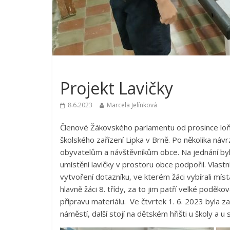
Nezařazené
Projekt Lavičky
8.6.2023
Marcela Jelínková
Členové Žákovského parlamentu od prosince loňské
školského zařízení Lipka v Brně. Po několika návrzí
obyvatelům a návštěvníkům obce. Na jednání byl 
umístění lavičky v prostoru obce podpořil. Vlast
vytvoření dotazníku, ve kterém žáci vybírali místa
hlavně žáci 8. třídy, za to jim patří velké poděko
přípravu materiálu. Ve čtvrtek 1. 6. 2023 byla z
náměstí, další stojí na dětském hřišti u školy a u