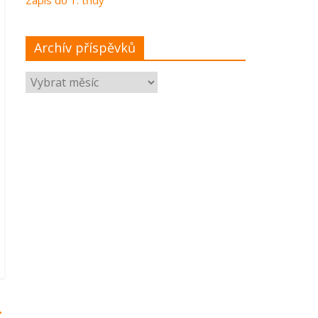
Archív příspěvků
→