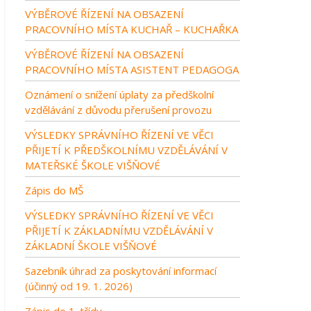
VÝBĚROVÉ ŘÍZENÍ NA OBSAZENÍ
PRACOVNÍHO MÍSTA KUCHAŘ – KUCHAŘKA
VÝBĚROVÉ ŘÍZENÍ NA OBSAZENÍ
PRACOVNÍHO MÍSTA ASISTENT PEDAGOGA
Oznámení o snížení úplaty za předškolní
vzdělávání z důvodu přerušení provozu
VÝSLEDKY SPRÁVNÍHO ŘÍZENÍ VE VĚCI
PŘIJETÍ K PŘEDŠKOLNÍMU VZDĚLÁVÁNÍ V
MATEŘSKÉ ŠKOLE VIŠŇOVÉ
Zápis do MŠ
VÝSLEDKY SPRÁVNÍHO ŘÍZENÍ VE VĚCI
PŘIJETÍ K ZÁKLADNÍMU VZDĚLÁVÁNÍ V
ZÁKLADNÍ ŠKOLE VIŠŇOVÉ
Sazebník úhrad za poskytování informací
(účinný od 19. 1. 2026)
Zápis do 1. třídy