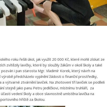
ho roku řešili úkol, jak využít 20 000 Kč, které mohli získat ze
ch zvítězily lavičky, které by sloužily žákům v okolí školy a také
pozván i pan starosta Mgr. Vladimír Korek, který návrh na
ní výrobě předcházelo vyplnění žádosti o finanční prostředky,
 a výtvarné ztvárnění laviček. Na zhotovení tří laviček se podíleli
vání stejně jako panu Petru Jedličkovi, místnímu truhláři, za
a účasti vedení školy a obce slavnostně umístěna lavička na
 sportovního hřiště za školou.