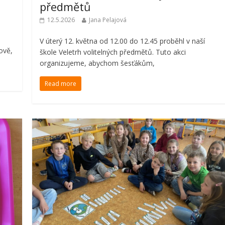
předmětů
12.5.2026
Jana Pelajová
V úterý 12. května od 12.00 do 12.45 proběhl v naší
ově,
škole Veletrh volitelných předmětů. Tuto akci
organizujeme, abychom šesťákům,
Read more