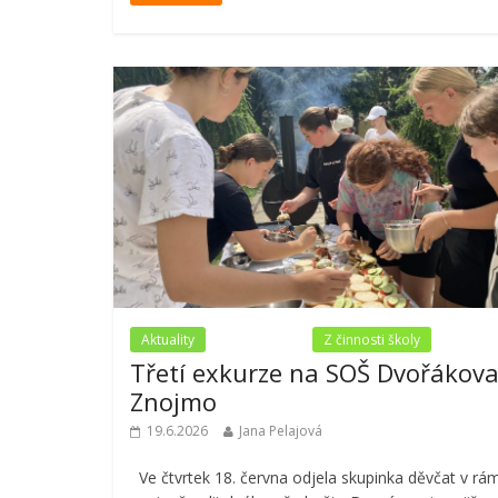
Aktuality
Nezařazené
Z činnosti školy
Třetí exkurze na SOŠ Dvořákov
Znojmo
19.6.2026
Jana Pelajová
Ve čtvrtek 18. června odjela skupinka děvčat v rám