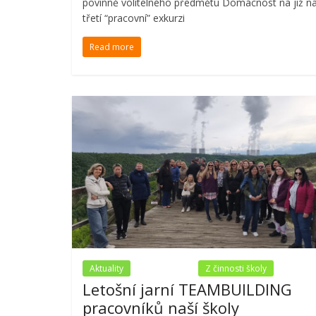
povinně volitelného předmětu Domácnost na již n
třetí “pracovní” exkurzi
Read more
Aktuality
Nezařazené
Z činnosti školy
Letošní jarní TEAMBUILDING
pracovníků naší školy