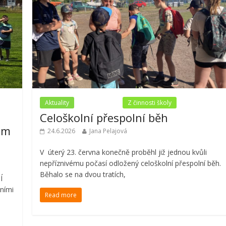
Aktuality
Nezařazené
Z činnosti školy
Celoškolní přespolní běh
em
24.6.2026
Jana Pelajová
V úterý 23. června konečně proběhl již jednou kvůli
nepříznivému počasí odložený celoškolní přespolní běh.
Běhalo se na dvou tratích,
Í
dními
Read more