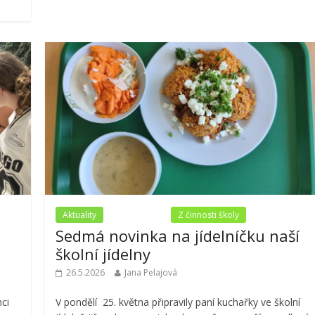
Aktuality
Nezařazené
Z činnosti školy
a
Sedmá novinka na jídelníčku naší
školní jídelny
26.5.2026
Jana Pelajová
ci
V pondělí 25. května připravily paní kuchařky ve školní