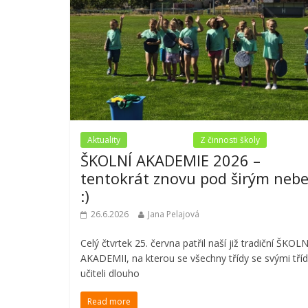
Aktuality
Nezařazené
Z činnosti školy
ŠKOLNÍ AKADEMIE 2026 –
tentokrát znovu pod širým neb
:)
26.6.2026
Jana Pelajová
Celý čtvrtek 25. června patřil naší již tradiční ŠKOLN
AKADEMII, na kterou se všechny třídy se svými tří
učiteli dlouho
Read more