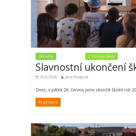
Aktuality
Nezařazené
Z činnosti školy
Slavnostní ukončení š
26.6.2026
Jana Pelajová
Dnes, v pátek 26. června jsme ukončili školní rok 202
Read more