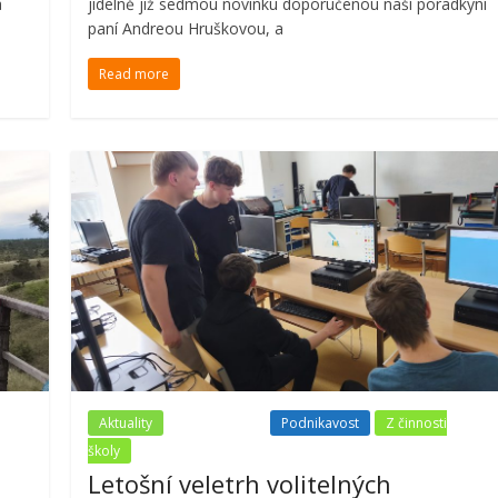
a
jídelně již sedmou novinku doporučenou naší poradkyní
paní Andreou Hruškovou, a
Read more
Aktuality
Nezařazené
Podnikavost
Z činnosti
školy
Letošní veletrh volitelných