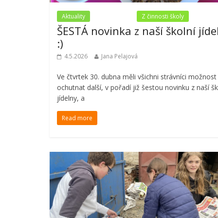
Aktuality
Nezařazené
Z činnosti školy
ŠESTÁ novinka z naší školní jíde
:)
4.5.2026
Jana Pelajová
Ve čtvrtek 30. dubna měli všichni strávníci možnost
ochutnat další, v pořadí již šestou novinku z naší šk
jídelny, a
Read more