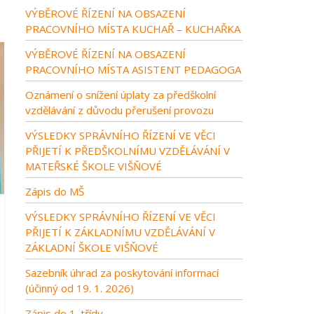
VÝBĚROVÉ ŘÍZENÍ NA OBSAZENÍ
PRACOVNÍHO MÍSTA KUCHAŘ – KUCHAŘKA
VÝBĚROVÉ ŘÍZENÍ NA OBSAZENÍ
PRACOVNÍHO MÍSTA ASISTENT PEDAGOGA
Oznámení o snížení úplaty za předškolní
vzdělávání z důvodu přerušení provozu
VÝSLEDKY SPRÁVNÍHO ŘÍZENÍ VE VĚCI
PŘIJETÍ K PŘEDŠKOLNÍMU VZDĚLÁVÁNÍ V
MATEŘSKÉ ŠKOLE VIŠŇOVÉ
Zápis do MŠ
VÝSLEDKY SPRÁVNÍHO ŘÍZENÍ VE VĚCI
PŘIJETÍ K ZÁKLADNÍMU VZDĚLÁVÁNÍ V
ZÁKLADNÍ ŠKOLE VIŠŇOVÉ
Sazebník úhrad za poskytování informací
(účinný od 19. 1. 2026)
Zápis do 1. třídy