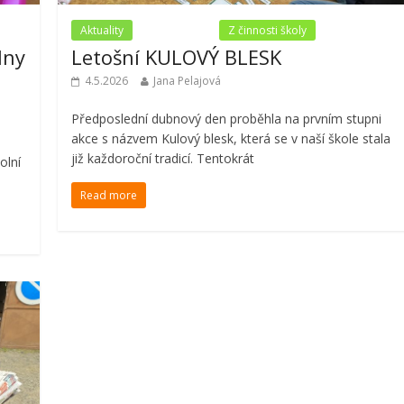
Aktuality
Nezařazené
Z činnosti školy
lny
Letošní KULOVÝ BLESK
4.5.2026
Jana Pelajová
Předposlední dubnový den proběhla na prvním stupni
akce s názvem Kulový blesk, která se v naší škole stala
již každoroční tradicí. Tentokrát
olní
Read more