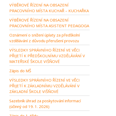
VÝBĚROVÉ ŘÍZENÍ NA OBSAZENÍ
PRACOVNÍHO MÍSTA KUCHAŘ – KUCHAŘKA
VÝBĚROVÉ ŘÍZENÍ NA OBSAZENÍ
PRACOVNÍHO MÍSTA ASISTENT PEDAGOGA
Oznámení o snížení úplaty za předškolní
vzdělávání z důvodu přerušení provozu
VÝSLEDKY SPRÁVNÍHO ŘÍZENÍ VE VĚCI
PŘIJETÍ K PŘEDŠKOLNÍMU VZDĚLÁVÁNÍ V
MATEŘSKÉ ŠKOLE VIŠŇOVÉ
Zápis do MŠ
VÝSLEDKY SPRÁVNÍHO ŘÍZENÍ VE VĚCI
PŘIJETÍ K ZÁKLADNÍMU VZDĚLÁVÁNÍ V
ZÁKLADNÍ ŠKOLE VIŠŇOVÉ
Sazebník úhrad za poskytování informací
(účinný od 19. 1. 2026)
Zápis do 1. třídy