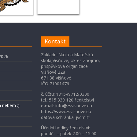
Kontakt
Základní škola a Mateřská
2026
škola,Višňové, okres Znojmo,
příspěvková organizace
Višňové 228
671 38 Višňové
IČO 71001476
č. účtu: 181549712/0300
tel.: 515 339 120 ředitelství
 nebem :)
e-mail: info@zsvisnove.eu
https://www.zsvisnove.eu
datová schránka: jyqmizr
Úřední hodiny ředitelství:
pondělí – pátek 7.00 – 15.00