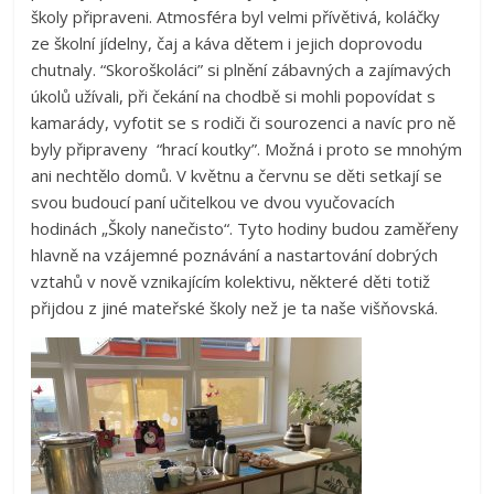
školy připraveni. Atmosféra byl velmi přívětivá, koláčky
ze školní jídelny, čaj a káva dětem i jejich doprovodu
chutnaly. “Skoroškoláci” si plnění zábavných a zajímavých
úkolů užívali, při čekání na chodbě si mohli popovídat s
kamarády, vyfotit se s rodiči či sourozenci a navíc pro ně
byly připraveny “hrací koutky”. Možná i proto se mnohým
ani nechtělo domů. V květnu a červnu se děti setkají se
svou budoucí paní učitelkou ve dvou vyučovacích
hodinách „Školy nanečisto“. Tyto hodiny budou zaměřeny
hlavně na vzájemné poznávání a nastartování dobrých
vztahů v nově vznikajícím kolektivu, některé děti totiž
přijdou z jiné mateřské školy než je ta naše višňovská.