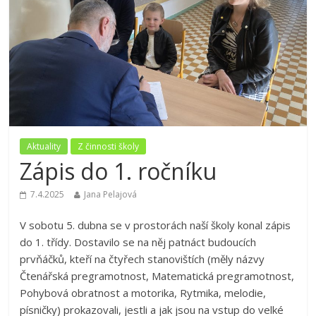
Aktuality
Z činnosti školy
Zápis do 1. ročníku
7.4.2025
Jana Pelajová
V sobotu 5. dubna se v prostorách naší školy konal zápis
do 1. třídy. Dostavilo se na něj patnáct budoucích
prvňáčků, kteří na čtyřech stanovištích (měly názvy
Čtenářská pregramotnost, Matematická pregramotnost,
Pohybová obratnost a motorika, Rytmika, melodie,
písničky) prokazovali, jestli a jak jsou na vstup do velké