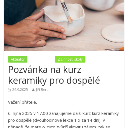
Aktuality
Nezařazené
Z činnosti školy
Pozvánka na kurz
keramiky pro dospělé
26.9.2025
Jiří Beran
Vážení přátelé,
6. října 2025 v 17.00 zahajujeme další kurz kurz keramiky
pro dospělé (dvouhodinové lekce 1 x za 14 dní). V
případě, že máte o tuto tvůrčí aktivitu zájem, tak se