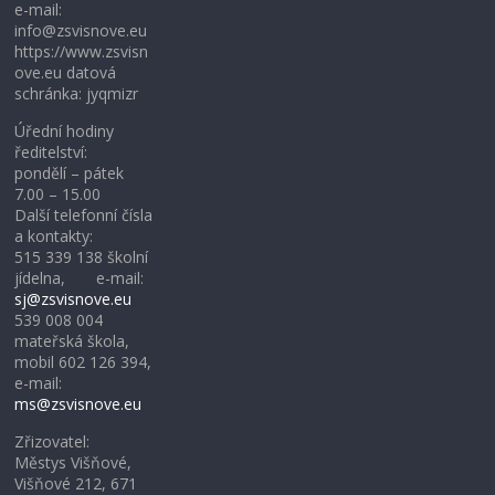
e-mail:
info@zsvisnove.eu
https://www.zsvisn
ove.eu datová
schránka: jyqmizr
Úřední hodiny
ředitelství:
pondělí – pátek
7.00 – 15.00
Další telefonní čísla
a kontakty:
515 339 138 školní
jídelna, e-mail:
sj@zsvisnove.eu
539 008 004
mateřská škola,
mobil 602 126 394,
e-mail:
ms@zsvisnove.eu
Zřizovatel:
Městys Višňové,
Višňové 212, 671