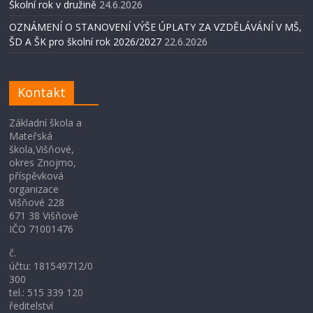
Školní rok v družině
24.6.2026
OZNÁMENÍ O STANOVENÍ VÝŠE ÚPLATY ZA VZDĚLÁVÁNÍ V MŠ,
ŠD A ŠK pro školní rok 2026/2027
22.6.2026
Kontakt
Základní škola a
Mateřská
škola,Višňové,
okres Znojmo,
příspěvková
organizace
Višňové 228
671 38 Višňové
IČO 71001476
č.
účtu: 181549712/0
300
tel.: 515 339 120
ředitelství