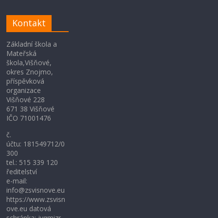
Kontakt
Základní škola a
Mateřská
škola,Višňové,
okres Znojmo,
příspěvková
organizace
Višňové 228
671 38 Višňové
IČO 71001476
č.
účtu: 181549712/0
300
tel.: 515 339 120
ředitelství
e-mail:
info@zsvisnove.eu
https://www.zsvisn
ove.eu datová
schránka: jyqmizr