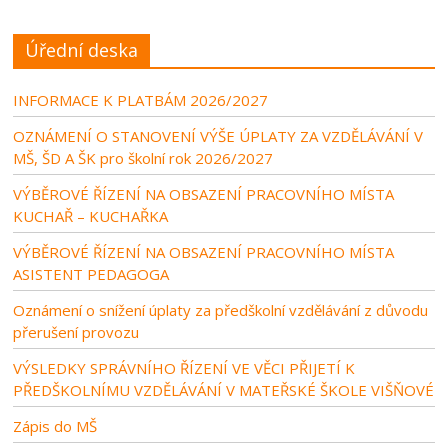
Úřední deska
INFORMACE K PLATBÁM 2026/2027
OZNÁMENÍ O STANOVENÍ VÝŠE ÚPLATY ZA VZDĚLÁVÁNÍ V
MŠ, ŠD A ŠK pro školní rok 2026/2027
VÝBĚROVÉ ŘÍZENÍ NA OBSAZENÍ PRACOVNÍHO MÍSTA
KUCHAŘ – KUCHAŘKA
VÝBĚROVÉ ŘÍZENÍ NA OBSAZENÍ PRACOVNÍHO MÍSTA
ASISTENT PEDAGOGA
Oznámení o snížení úplaty za předškolní vzdělávání z důvodu
přerušení provozu
VÝSLEDKY SPRÁVNÍHO ŘÍZENÍ VE VĚCI PŘIJETÍ K
PŘEDŠKOLNÍMU VZDĚLÁVÁNÍ V MATEŘSKÉ ŠKOLE VIŠŇOVÉ
Zápis do MŠ