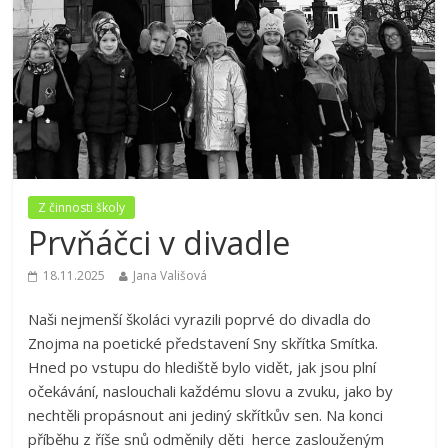
Z činnosti školy
Prvňáčci v divadle
18.11.2025
Jana Vališová
Naši nejmenší školáci vyrazili poprvé do divadla do
Znojma na poetické představení Sny skřítka Smítka.
Hned po vstupu do hlediště bylo vidět, jak jsou plní
očekávání, naslouchali každému slovu a zvuku, jako by
nechtěli propásnout ani jediný skřítkův sen. Na konci
příběhu z říše snů odměnily děti herce zaslouženým