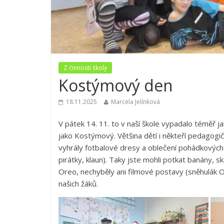
Z činnosti školy
Kostýmový den
18.11.2025
Marcela Jelínková
V pátek 14. 11. to v naší škole vypadalo téměř 
jako Kostýmový. Většina dětí i někteří pedagogičt
vyhrály fotbalové dresy a oblečení pohádkových 
pirátky, klaun). Taky jste mohli potkat banány, s
Oreo, nechyběly ani filmové postavy (sněhulák O
našich žáků.