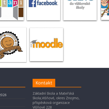
Kontakt
Základní škola a Mateřská
2026
škola,Višňové, okres Znojmo,
příspěvková organizace
Višňové 228