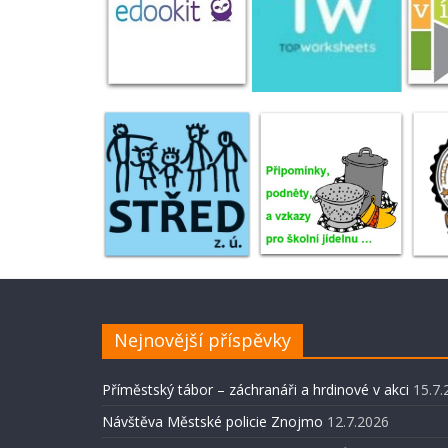
Nejnovější příspěvky
Příměstský tábor – záchranáři a hrdinové v akci
15.7.
Návštěva Městské policie Znojmo
12.7.2026