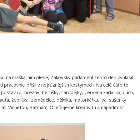
jako na maškarním plese, Žákovský parlament tento den vyhlásil
í pracovníci přišli v nejrůznějších kostýmech. Na celé čáře to
postav (princezny, berušky, čarodějky, Červená karkulka, duch,
kauta, žebráka, zemědělce, dělníka, motorkářku, lva, sušenky
laf, Vinnetou, Batman). Oceňujeme kreativitu a nápaditost