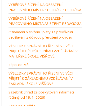
VÝBĚROVÉ ŘÍZENÍ NA OBSAZENÍ
PRACOVNÍHO MÍSTA KUCHAŘ – KUCHAŘKA
VÝBĚROVÉ ŘÍZENÍ NA OBSAZENÍ
PRACOVNÍHO MÍSTA ASISTENT PEDAGOGA
Oznámení o snížení úplaty za předškolní
vzdělávání z důvodu přerušení provozu
VÝSLEDKY SPRÁVNÍHO ŘÍZENÍ VE VĚCI
PŘIJETÍ K PŘEDŠKOLNÍMU VZDĚLÁVÁNÍ V
MATEŘSKÉ ŠKOLE VIŠŇOVÉ
Zápis do MŠ
VÝSLEDKY SPRÁVNÍHO ŘÍZENÍ VE VĚCI
PŘIJETÍ K ZÁKLADNÍMU VZDĚLÁVÁNÍ V
ZÁKLADNÍ ŠKOLE VIŠŇOVÉ
Sazebník úhrad za poskytování informací
(účinný od 19. 1. 2026)
Zápis do 1. třídy