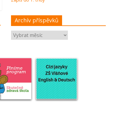
Archív příspěvků
→