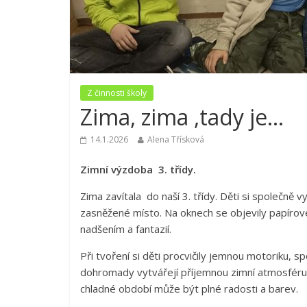
Z činnosti školy
Zima, zima ,tady je…
14.1.2026
Alena Třísková
Zimní výzdoba 3. třídy.
Zima zavítala do naší 3. třídy. Děti si společně 
zasněžené místo. Na oknech se objevily papírové v
nadšením a fantazií.
Při tvoření si děti procvičily jemnou motoriku, sp
dohromady vytvářejí příjemnou zimní atmosféru,
chladné období může být plné radosti a barev.