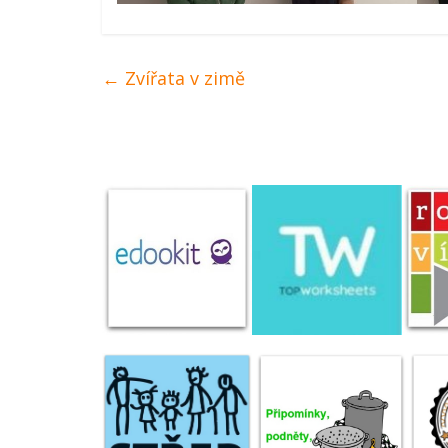
←
Zvířata v zimě