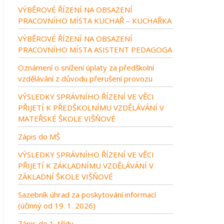
VÝBĚROVÉ ŘÍZENÍ NA OBSAZENÍ
PRACOVNÍHO MÍSTA KUCHAŘ – KUCHAŘKA
VÝBĚROVÉ ŘÍZENÍ NA OBSAZENÍ
PRACOVNÍHO MÍSTA ASISTENT PEDAGOGA
Oznámení o snížení úplaty za předškolní
vzdělávání z důvodu přerušení provozu
VÝSLEDKY SPRÁVNÍHO ŘÍZENÍ VE VĚCI
PŘIJETÍ K PŘEDŠKOLNÍMU VZDĚLÁVÁNÍ V
MATEŘSKÉ ŠKOLE VIŠŇOVÉ
Zápis do MŠ
VÝSLEDKY SPRÁVNÍHO ŘÍZENÍ VE VĚCI
PŘIJETÍ K ZÁKLADNÍMU VZDĚLÁVÁNÍ V
ZÁKLADNÍ ŠKOLE VIŠŇOVÉ
Sazebník úhrad za poskytování informací
(účinný od 19. 1. 2026)
Zápis do 1. třídy