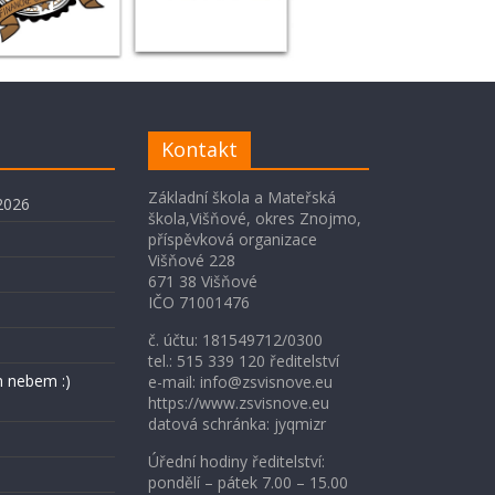
Kontakt
Základní škola a Mateřská
2026
škola,Višňové, okres Znojmo,
příspěvková organizace
Višňové 228
671 38 Višňové
IČO 71001476
č. účtu: 181549712/0300
tel.: 515 339 120 ředitelství
 nebem :)
e-mail: info@zsvisnove.eu
https://www.zsvisnove.eu
datová schránka: jyqmizr
Úřední hodiny ředitelství:
pondělí – pátek 7.00 – 15.00