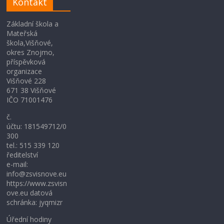
Kontakt
Základní škola a
Mateřská
škola,Višňové,
okres Znojmo,
příspěvková
organizace
Višňové 228
671 38 Višňové
IČO 71001476
č.
účtu: 181549712/0
300
tel.: 515 339 120
ředitelství
e-mail:
info@zsvisnove.eu
https://www.zsvisn
ove.eu datová
schránka: jyqmizr
Úřední hodiny