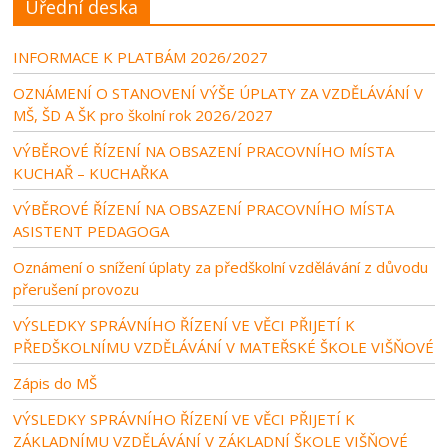
Úřední deska
INFORMACE K PLATBÁM 2026/2027
OZNÁMENÍ O STANOVENÍ VÝŠE ÚPLATY ZA VZDĚLÁVÁNÍ V
MŠ, ŠD A ŠK pro školní rok 2026/2027
VÝBĚROVÉ ŘÍZENÍ NA OBSAZENÍ PRACOVNÍHO MÍSTA
KUCHAŘ – KUCHAŘKA
VÝBĚROVÉ ŘÍZENÍ NA OBSAZENÍ PRACOVNÍHO MÍSTA
ASISTENT PEDAGOGA
Oznámení o snížení úplaty za předškolní vzdělávání z důvodu
přerušení provozu
VÝSLEDKY SPRÁVNÍHO ŘÍZENÍ VE VĚCI PŘIJETÍ K
PŘEDŠKOLNÍMU VZDĚLÁVÁNÍ V MATEŘSKÉ ŠKOLE VIŠŇOVÉ
Zápis do MŠ
VÝSLEDKY SPRÁVNÍHO ŘÍZENÍ VE VĚCI PŘIJETÍ K
ZÁKLADNÍMU VZDĚLÁVÁNÍ V ZÁKLADNÍ ŠKOLE VIŠŇOVÉ